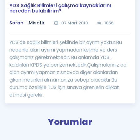
YDS Sağlık Bilimleri çalışma kaynaklarını
Puan Hesaplama
nereden bulabilirim?
Rehberlik Aracı
Soran :
Misafir
07 Mart 2018
1856
ÖSYM Sınav Takvimi
YDS'de sağlık bilimleri şeklinde bir ayrım yoktur.Bu
Kampanyalar
nedenle alan ayrımı yapmadan kelime ve ders
çalışmanız gerekmektedir. Bu anlamda YDS ,
Blog
kaldırılan KPDS ye benzemektedir.Çalışmalarınız da
alan ayrımı yapmanız sınavda diğer alanlardan
İngilizce Gramer
çıkan metinleri almamanıza sebep olacaktır.Bu
duruma özellikle TUS için sınava girenlerin dikkat
etmesi gerekir.
Yorumlar