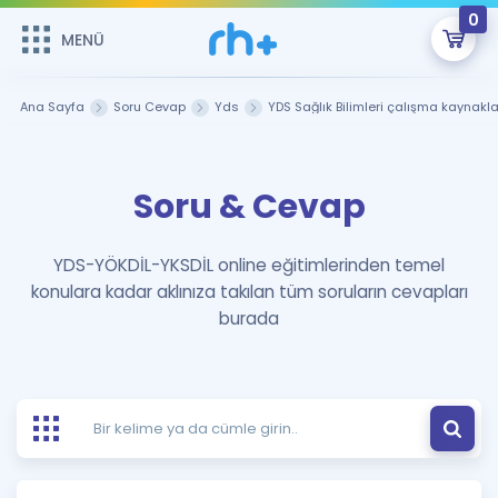
0
MENÜ
MENÜ
Üye Girişi
Ana Sayfa
Soru Cevap
Yds
YDS Sağlık Bilimleri çalışma kaynakla
Online Dersler
Sepetin Şu An Boş.
Soru & Cevap
Çalışma Paketleri
Remzi Hoca ile seni sınava hazırlayacak onlarca eğitim seni
bekliyor!
Kitaplar ve Kaynaklar
GİRİŞ YAP
YDS-YÖKDİL-YKSDİL online eğitimlerinden temel
konulara kadar aklınıza takılan tüm soruların cevapları
Katılımcı Görüşleri
Şifremi Hatırlamıyorum
burada
ÜYE DEĞİLİM
Faydalı Araçlar
Ücretsiz Kaynaklar
Blog
İngilizce Gramer
Hakkımızda
Kariyer
Sözlük
Soru & Cevap
İletişim