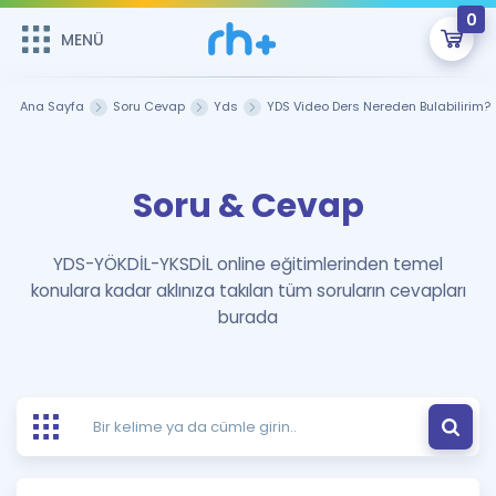
0
MENÜ
MENÜ
Üye Girişi
Ana Sayfa
Soru Cevap
Yds
YDS Video Ders Nereden Bulabilirim?
Online Dersler
Sepetin Şu An Boş.
Soru & Cevap
Çalışma Paketleri
Remzi Hoca ile seni sınava hazırlayacak onlarca eğitim seni
bekliyor!
Kitaplar ve Kaynaklar
GİRİŞ YAP
YDS-YÖKDİL-YKSDİL online eğitimlerinden temel
konulara kadar aklınıza takılan tüm soruların cevapları
Katılımcı Görüşleri
Şifremi Hatırlamıyorum
burada
ÜYE DEĞİLİM
Faydalı Araçlar
Ücretsiz Kaynaklar
Blog
İngilizce Gramer
Hakkımızda
Kariyer
Sözlük
Soru & Cevap
İletişim