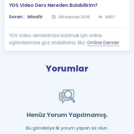
YDS Video Ders Nereden Bulabilirim?
Puan Hesaplama
Soran :
Misafir
08 Haziran 2018
8307
Rehberlik Aracı
ÖSYM Sınav Takvimi
YDS video derslerimize katılmak için online
eğitimlerimize göz atabilirsiniz. Bkz:
Online Dersler
Kampanyalar
Blog
Yorumlar
İngilizce Gramer
Henüz Yorum Yapılmamış.
Bu gönderiye ilk yorum yapan siz olun.