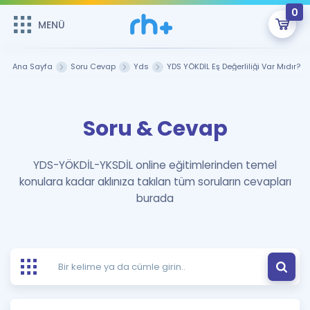
0
MENÜ
MENÜ
Üye Girişi
Ana Sayfa
Soru Cevap
Yds
YDS YÖKDİL Eş Değerliliği Var Mıdır?
Online Dersler
Sepetin Şu An Boş.
Soru & Cevap
Çalışma Paketleri
Remzi Hoca ile seni sınava hazırlayacak onlarca eğitim seni
bekliyor!
Kitaplar ve Kaynaklar
GİRİŞ YAP
YDS-YÖKDİL-YKSDİL online eğitimlerinden temel
konulara kadar aklınıza takılan tüm soruların cevapları
Katılımcı Görüşleri
Şifremi Hatırlamıyorum
burada
ÜYE DEĞİLİM
Faydalı Araçlar
Ücretsiz Kaynaklar
Blog
İngilizce Gramer
Hakkımızda
Kariyer
Sözlük
Soru & Cevap
İletişim