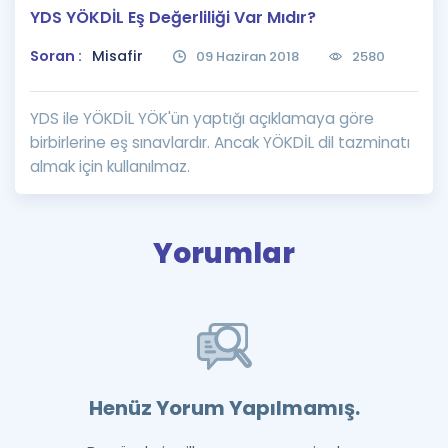
YDS YÖKDİL Eş Değerliliği Var Mıdır?
Puan Hesaplama
Soran :
Misafir
09 Haziran 2018
2580
Rehberlik Aracı
ÖSYM Sınav Takvimi
YDS ile YÖKDİL YÖK'ün yaptığı açıklamaya göre
birbirlerine eş sınavlardır. Ancak YÖKDİL dil tazminatı
Kampanyalar
almak için kullanılmaz.
Blog
İngilizce Gramer
Yorumlar
Henüz Yorum Yapılmamış.