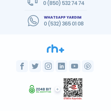
0 (850) 532 74 74
WHATSAPP YARDIM
0 (532) 365 01 08