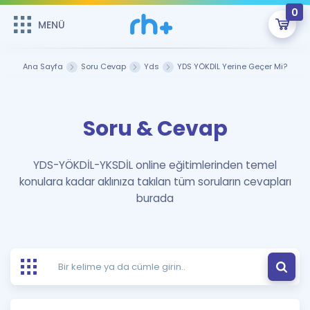
0
MENÜ
MENÜ
Üye Girişi
Ana Sayfa
Soru Cevap
Yds
YDS YÖKDİL Yerine Geçer Mi?
Online Dersler
Sepetin Şu An Boş.
Soru & Cevap
Çalışma Paketleri
Remzi Hoca ile seni sınava hazırlayacak onlarca eğitim seni
bekliyor!
Kitaplar ve Kaynaklar
GİRİŞ YAP
YDS-YÖKDİL-YKSDİL online eğitimlerinden temel
konulara kadar aklınıza takılan tüm soruların cevapları
Katılımcı Görüşleri
Şifremi Hatırlamıyorum
burada
ÜYE DEĞİLİM
Faydalı Araçlar
Ücretsiz Kaynaklar
Blog
İngilizce Gramer
Hakkımızda
Kariyer
Sözlük
Soru & Cevap
İletişim