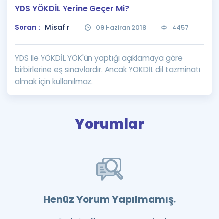
YDS YÖKDİL Yerine Geçer Mi?
Puan Hesaplama
Soran :
Misafir
09 Haziran 2018
4457
Rehberlik Aracı
ÖSYM Sınav Takvimi
YDS ile YÖKDİL YÖK'ün yaptığı açıklamaya göre
birbirlerine eş sınavlardır. Ancak YÖKDİL dil tazminatı
Kampanyalar
almak için kullanılmaz.
Blog
İngilizce Gramer
Yorumlar
Henüz Yorum Yapılmamış.