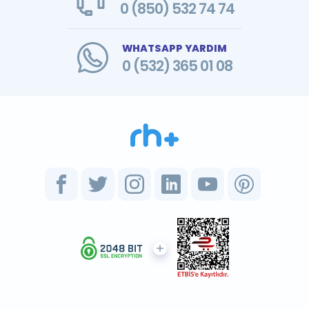
0 (850) 532 74 74
WHATSAPP YARDIM
0 (532) 365 01 08