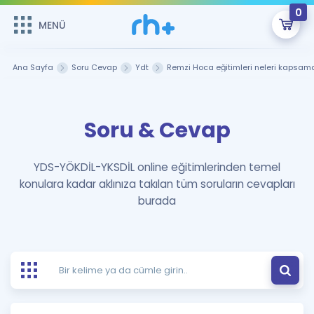
0
MENÜ
MENÜ
Üye Girişi
Ana Sayfa
Soru Cevap
Ydt
Remzi Hoca eğitimleri neleri kapsam
Online Dersler
Sepetin Şu An Boş.
Soru & Cevap
Çalışma Paketleri
Remzi Hoca ile seni sınava hazırlayacak onlarca eğitim seni
bekliyor!
Kitaplar ve Kaynaklar
GİRİŞ YAP
YDS-YÖKDİL-YKSDİL online eğitimlerinden temel
konulara kadar aklınıza takılan tüm soruların cevapları
Katılımcı Görüşleri
Şifremi Hatırlamıyorum
burada
ÜYE DEĞİLİM
Faydalı Araçlar
Ücretsiz Kaynaklar
Blog
İngilizce Gramer
Hakkımızda
Kariyer
Sözlük
Soru & Cevap
İletişim