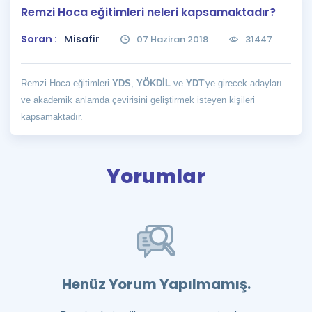
Remzi Hoca eğitimleri neleri kapsamaktadır?
Puan Hesaplama
Soran :
Misafir
07 Haziran 2018
31447
Rehberlik Aracı
ÖSYM Sınav Takvimi
Remzi Hoca eğitimleri
YDS
,
YÖKDİL
ve
YDT
'ye girecek adayları
ve akademik anlamda çevirisini geliştirmek isteyen kişileri
Kampanyalar
kapsamaktadır.
Blog
İngilizce Gramer
Yorumlar
Henüz Yorum Yapılmamış.