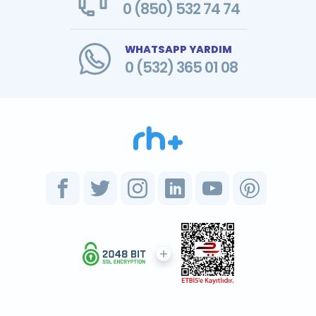
0 (850) 532 74 74
WHATSAPP YARDIM
0 (532) 365 01 08