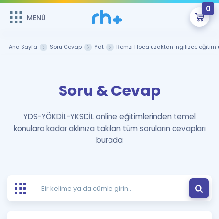
0
MENÜ
MENÜ
Üye Girişi
Ana Sayfa
Soru Cevap
Ydt
Remzi Hoca uzaktan İngilizce eğitim ü
Online Dersler
Sepetin Şu An Boş.
Soru & Cevap
Çalışma Paketleri
Remzi Hoca ile seni sınava hazırlayacak onlarca eğitim seni
bekliyor!
Kitaplar ve Kaynaklar
GİRİŞ YAP
YDS-YÖKDİL-YKSDİL online eğitimlerinden temel
konulara kadar aklınıza takılan tüm soruların cevapları
Katılımcı Görüşleri
Şifremi Hatırlamıyorum
burada
ÜYE DEĞİLİM
Faydalı Araçlar
Ücretsiz Kaynaklar
Blog
İngilizce Gramer
Hakkımızda
Kariyer
Sözlük
Soru & Cevap
İletişim