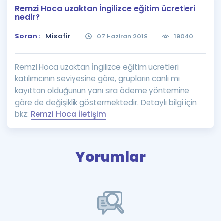
Remzi Hoca uzaktan İngilizce eğitim ücretleri
Puan Hesaplama
nedir?
Rehberlik Aracı
Soran :
Misafir
07 Haziran 2018
19040
ÖSYM Sınav Takvimi
Remzi Hoca uzaktan İngilizce eğitim ücretleri
Kampanyalar
katılımcının seviyesine göre, grupların canlı mı
kayıttan olduğunun yanı sıra ödeme yöntemine
Blog
göre de değişiklik göstermektedir. Detaylı bilgi için
bkz:
Remzi Hoca İletişim
İngilizce Gramer
Yorumlar