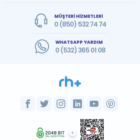
MÜŞTERİ HİZMETLERİ
0 (850) 532 74 74
WHATSAPP YARDIM
0 (532) 365 01 08