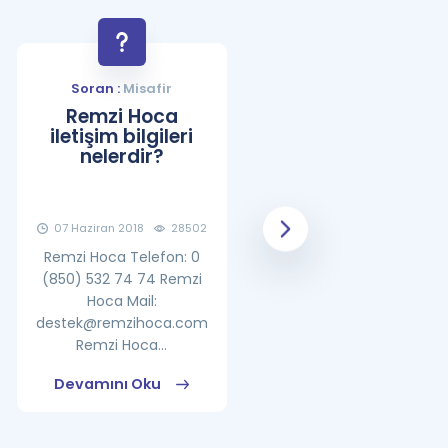
Soran :
Misafir
Soran :
Misafir
Remzi Hoca
YDS Çalışma
iletişim bilgileri
Programı Nasıl
nelerdir?
Olmalıdır?
07 Haziran 2018
28502
08 Haziran 2018
25865
Remzi Hoca Telefon: 0
(850) 532 74 74 Remzi
Hoca Mail:
destek@remzihoca.com
Remzi Hoca...
Devamını Oku
Devamını Oku