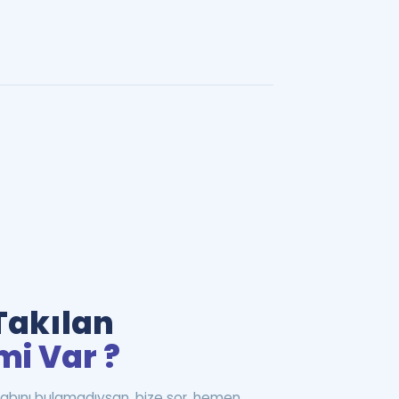
Takılan
mi Var ?
abını bulamadıysan, bize sor, hemen