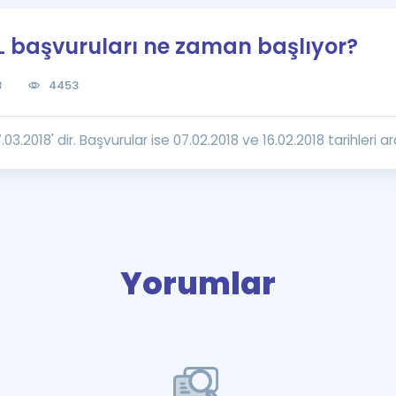
Kampanyalar
L başvuruları ne zaman başlıyor?
Eğitim ve Kitaplar
Blog
8
4453
YDS - YÖKDİL Tüm S
İngilizce Gram
.03.2018' dir. Başvurular ise 07.02.2018 ve 16.02.2018 tarihleri a
İngilizce Gramer
Yorumlar