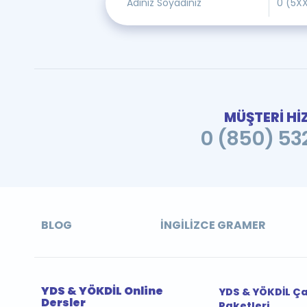
MÜŞTERİ Hİ
0 (850) 532
BLOG
İNGILIZCE GRAMER
YDS & YÖKDİL Online
YDS & YÖKDİL Ç
Dersler
Paketleri