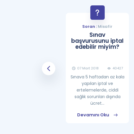
Soran :
Misafir
Soran :
Misafir
YDS Çalışma
Sınav
Programı Nasıl
başvurusunu iptal
Olmalıdır?
edebilir miyim?
08 Haziran 2018
25865
07 Mart 2018
40427
Sınava 5 haftadan az kala
yapılan iptal ve
ertelemelerde, ciddi
sağlık sorunları dışında
ücret...
Devamını Oku
Devamını Oku