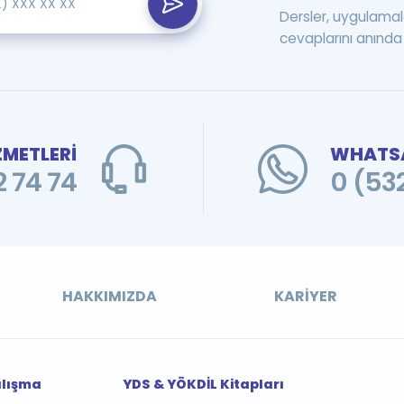
Dersler, uygulamal
cevaplarını anında 
ZMETLERİ
WHATSA
 74 74
0 (53
HAKKIMIZDA
KARIYER
alışma
YDS & YÖKDİL Kitapları