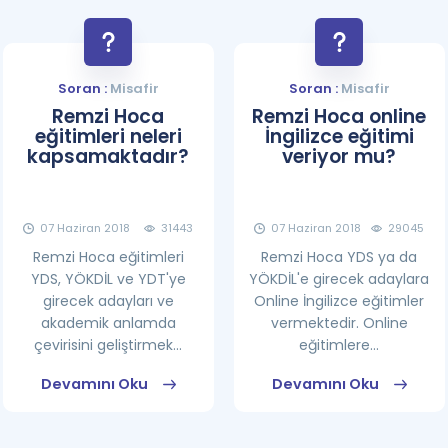
Soran :
Misafir
Soran :
Misafir
Remzi Hoca
Remzi Hoca online
eğitimleri neleri
İngilizce eğitimi
kapsamaktadır?
veriyor mu?
07 Haziran 2018
31443
07 Haziran 2018
29045
Remzi Hoca eğitimleri
Remzi Hoca YDS ya da
YDS, YÖKDİL ve YDT'ye
YÖKDİL'e girecek adaylara
girecek adayları ve
Online İngilizce eğitimler
akademik anlamda
vermektedir. Online
çevirisini geliştirmek...
eğitimlere...
Devamını Oku
Devamını Oku