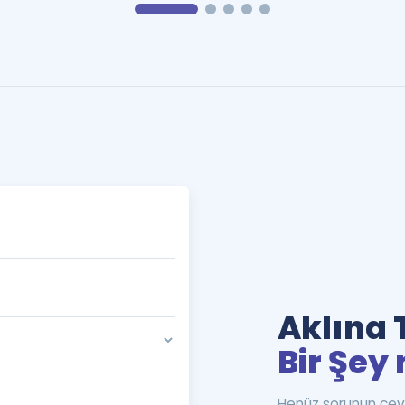
Aklına 
Bir Şey 
Henüz sorunun cev