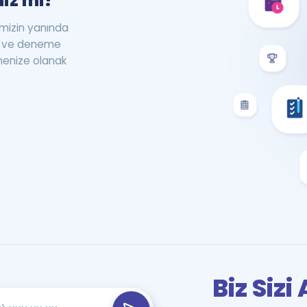
iz mi?
rimizin yanında
st ve deneme
menize olanak
Biz Siz