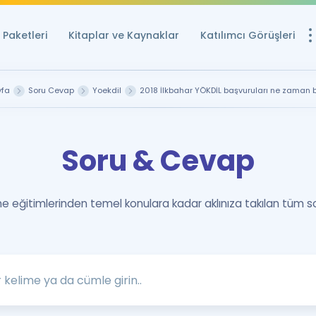
Paketleri
Kitaplar ve Kaynaklar
Katılımcı Görüşleri
Ücretsiz Kayna
yfa
Soru Cevap
Yoekdil
2018 İlkbahar YÖKDİL başvuruları ne zaman b
YDS ve YÖKDİL içi
Sözlük
Soru & Cevap
İngilizce Sınavları
Puan Hesapla
 eğitimlerinden temel konulara kadar aklınıza takılan tüm s
YDS ve YÖKDİL P
Remz
Rehberlik Aracı
YDS ve YÖKDİL'e H
ÖSYM Sınav Ta
Tüm ÖSYM Sınavl