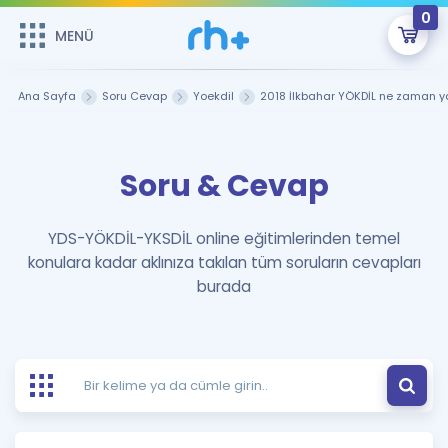
0
MENÜ
MENÜ
Üye Girişi
Ana Sayfa
Soru Cevap
Yoekdil
2018 İlkbahar YÖKDİL ne zaman y
Online Dersler
Sepetin Şu An Boş.
Soru & Cevap
Çalışma Paketleri
Remzi Hoca ile seni sınava hazırlayacak onlarca eğitim seni
bekliyor!
Kitaplar ve Kaynaklar
GİRİŞ YAP
YDS-YÖKDİL-YKSDİL online eğitimlerinden temel
konulara kadar aklınıza takılan tüm soruların cevapları
Katılımcı Görüşleri
Şifremi Hatırlamıyorum
burada
ÜYE DEĞİLİM
Faydalı Araçlar
Ücretsiz Kaynaklar
Blog
İngilizce Gramer
Hakkımızda
Kariyer
Sözlük
Soru & Cevap
İletişim