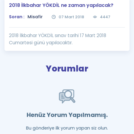
2018 İlkbahar YÖKDİL ne zaman yapılacak?
Puan Hesaplama
Soran :
Misafir
07 Mart 2018
4447
Rehberlik Aracı
ÖSYM Sınav Takvimi
2018 İlkbahar YÖKDİL sınav tarihi 17 Mart 2018
Cumartesi günü yapılacaktır.
Kampanyalar
Blog
Yorumlar
İngilizce Gramer
Henüz Yorum Yapılmamış.
Bu gönderiye ilk yorum yapan siz olun.