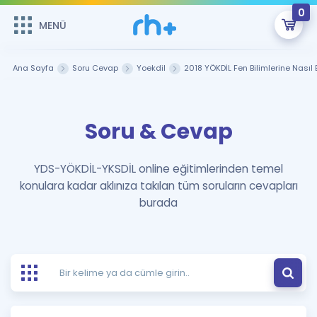
0
MENÜ
MENÜ
Üye Girişi
Ana Sayfa
Soru Cevap
Yoekdil
2018 YÖKDİL Fen Bilimlerine Nası
Online Dersler
Sepetin Şu An Boş.
Soru & Cevap
Çalışma Paketleri
Remzi Hoca ile seni sınava hazırlayacak onlarca eğitim seni
bekliyor!
Kitaplar ve Kaynaklar
GİRİŞ YAP
YDS-YÖKDİL-YKSDİL online eğitimlerinden temel
konulara kadar aklınıza takılan tüm soruların cevapları
Katılımcı Görüşleri
Şifremi Hatırlamıyorum
burada
ÜYE DEĞİLİM
Faydalı Araçlar
Ücretsiz Kaynaklar
Blog
İngilizce Gramer
Hakkımızda
Kariyer
Sözlük
Soru & Cevap
İletişim