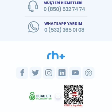
MÜŞTERİ HİZMETLERİ
0 (850) 532 74 74
WHATSAPP YARDIM
0 (532) 365 01 08