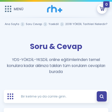
0
MENÜ
MENÜ
Üye Girişi
Ana Sayfa
Soru Cevap
Yoekdil
2018 YÖKDİL Tarihleri Nelerdir?
Online Dersler
Sepetin Şu An Boş.
Soru & Cevap
Çalışma Paketleri
Remzi Hoca ile seni sınava hazırlayacak onlarca eğitim seni
bekliyor!
Kitaplar ve Kaynaklar
GİRİŞ YAP
YDS-YÖKDİL-YKSDİL online eğitimlerinden temel
konulara kadar aklınıza takılan tüm soruların cevapları
Katılımcı Görüşleri
Şifremi Hatırlamıyorum
burada
ÜYE DEĞİLİM
Faydalı Araçlar
Ücretsiz Kaynaklar
Blog
İngilizce Gramer
Hakkımızda
Kariyer
Sözlük
Soru & Cevap
İletişim