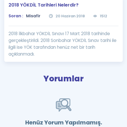
2018 YÖKDİL Tarihleri Nelerdir?
Puan Hesaplama
Soran :
Misafir
20 Haziran 2018
1512
Rehberlik Aracı
ÖSYM Sınav Takvimi
2018 İlkbahar YÖKDİL Sınavı 17 Mart 2018 tarihinde
gerçekleştirildi. 2018 Sonbahar YÖKDİL Sınav tarihi ile
Kampanyalar
ilgili ise YÖK tarafından henüz net bir tarih
açıklanmadı.
Blog
İngilizce Gramer
Yorumlar
Henüz Yorum Yapılmamış.