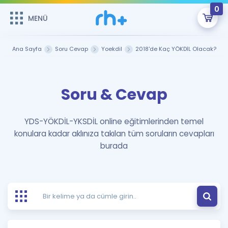
0
MENÜ
MENÜ
Üye Girişi
Ana Sayfa
Soru Cevap
Yoekdil
2018'de Kaç YÖKDİL Olacak?
Online Dersler
Sepetin Şu An Boş.
Soru & Cevap
Çalışma Paketleri
Remzi Hoca ile seni sınava hazırlayacak onlarca eğitim seni
bekliyor!
Kitaplar ve Kaynaklar
GİRİŞ YAP
YDS-YÖKDİL-YKSDİL online eğitimlerinden temel
konulara kadar aklınıza takılan tüm soruların cevapları
Katılımcı Görüşleri
Şifremi Hatırlamıyorum
burada
ÜYE DEĞİLİM
Faydalı Araçlar
Ücretsiz Kaynaklar
Blog
İngilizce Gramer
Hakkımızda
Kariyer
Sözlük
Soru & Cevap
İletişim