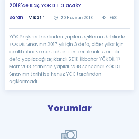
2018'de Kaç YÖKDİL Olacak?
Puan Hesaplama
Soran :
Misafir
20 Haziran 2018
958
Rehberlik Aracı
ÖSYM Sınav Takvimi
YÖK Başkanı tarafından yapılan açıklama dahilinde
YÖKDİL Sınavının 2017 yılı için 3 defa, diğer yıllar için
Kampanyalar
ise ilkbahar ve sonbahar dönemi olmak üzere iki
defa yapılacağı açıklandı. 2018 İlkbahar YÖKDİL 17
Blog
Mart 2018 tarihinde yapıldı. 2018 sonbahar YÖKDİL
Sınavının tarihi ise henüz YÖK tarafından
İngilizce Gramer
açıklanmadı.
Yorumlar