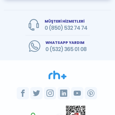
MÜŞTERİ HİZMETLERİ
0 (850) 532 74 74
WHATSAPP YARDIM
0 (532) 365 01 08