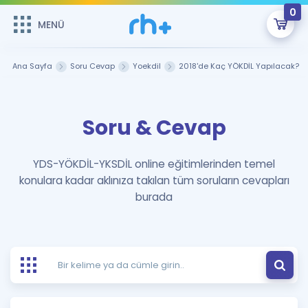
0
MENÜ
MENÜ
Üye Girişi
Ana Sayfa
Soru Cevap
Yoekdil
2018'de Kaç YÖKDİL Yapılacak?
Online Dersler
Sepetin Şu An Boş.
Soru & Cevap
Çalışma Paketleri
Remzi Hoca ile seni sınava hazırlayacak onlarca eğitim seni
bekliyor!
Kitaplar ve Kaynaklar
GİRİŞ YAP
YDS-YÖKDİL-YKSDİL online eğitimlerinden temel
konulara kadar aklınıza takılan tüm soruların cevapları
Katılımcı Görüşleri
Şifremi Hatırlamıyorum
burada
ÜYE DEĞİLİM
Faydalı Araçlar
Ücretsiz Kaynaklar
Blog
İngilizce Gramer
Hakkımızda
Kariyer
Sözlük
Soru & Cevap
İletişim