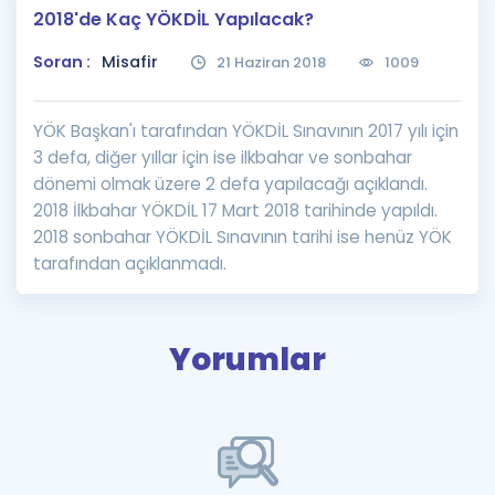
2018'de Kaç YÖKDİL Yapılacak?
Puan Hesaplama
Soran :
Misafir
21 Haziran 2018
1009
Rehberlik Aracı
ÖSYM Sınav Takvimi
YÖK Başkan'ı tarafından YÖKDİL Sınavının 2017 yılı için
3 defa, diğer yıllar için ise ilkbahar ve sonbahar
Kampanyalar
dönemi olmak üzere 2 defa yapılacağı açıklandı.
2018 İlkbahar YÖKDİL 17 Mart 2018 tarihinde yapıldı.
Blog
2018 sonbahar YÖKDİL Sınavının tarihi ise henüz YÖK
tarafından açıklanmadı.
İngilizce Gramer
Yorumlar