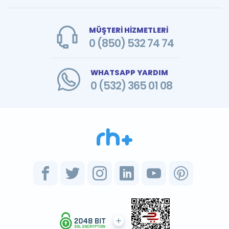
MÜŞTERİ HİZMETLERİ
0 (850) 532 74 74
WHATSAPP YARDIM
0 (532) 365 01 08