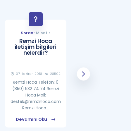
Soran :
Misafir
Soran :
Misafir
Remzi Hoca
YDS Çalışma
iletişim bilgileri
Programı Nasıl
nelerdir?
Olmalıdır?
07 Haziran 2018
28502
08 Haziran 2018
25865
Remzi Hoca Telefon: 0
(850) 532 74 74 Remzi
Hoca Mail:
destek@remzihoca.com
Remzi Hoca...
Devamını Oku
Devamını Oku