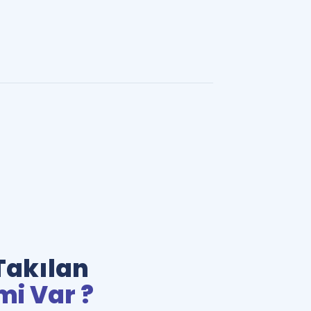
Takılan
mi Var ?