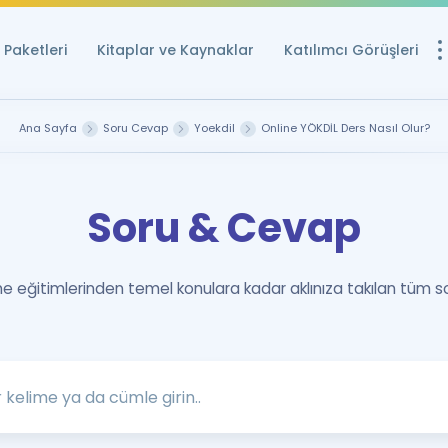
Paketleri
Kitaplar ve Kaynaklar
Katılımcı Görüşleri
Ücretsiz Kayna
Ana Sayfa
Soru Cevap
Yoekdil
Online YÖKDİL Ders Nasıl Olur?
YDS ve YÖKDİL içi
Sözlük
Soru & Cevap
İngilizce Sınavları
Puan Hesapla
 eğitimlerinden temel konulara kadar aklınıza takılan tüm s
YDS ve YÖKDİL P
Remz
Rehberlik Aracı
YDS ve YÖKDİL'e H
ÖSYM Sınav Ta
Tüm ÖSYM Sınavl