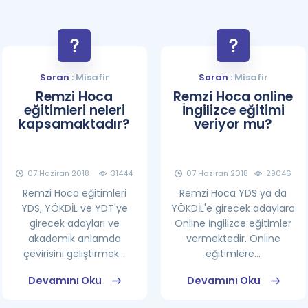
Soran :
Misafir
Soran :
Misafir
Remzi Hoca
Remzi Hoca online
eğitimleri neleri
İngilizce eğitimi
kapsamaktadır?
veriyor mu?
07 Haziran 2018
31444
07 Haziran 2018
29046
Remzi Hoca eğitimleri
Remzi Hoca YDS ya da
YDS, YÖKDİL ve YDT'ye
YÖKDİL'e girecek adaylara
girecek adayları ve
Online İngilizce eğitimler
akademik anlamda
vermektedir. Online
çevirisini geliştirmek...
eğitimlere...
Devamını Oku
Devamını Oku