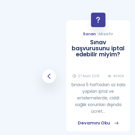
Soran :
Misafir
Soran :
Misafir
YDS Çalışma
Sınav
Programı Nasıl
başvurusunu iptal
Olmalıdır?
edebilir miyim?
08 Haziran 2018
25865
07 Mart 2018
40428
Sınava 5 haftadan az kala
yapılan iptal ve
ertelemelerde, ciddi
sağlık sorunları dışında
ücret...
Devamını Oku
Devamını Oku