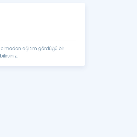
a Özel Fırsatlar
ınavlarla İlgili Haberler
er
da olmadan eğitim gördüğü bir
 ve Konu Anlatımı
lirsiniz.