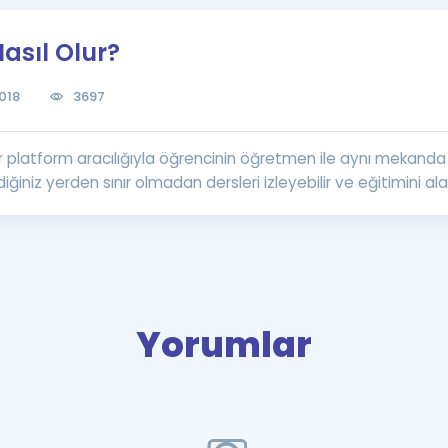
Kampanyalar
asıl Olur?
Eğitim ve Kitaplar
Blog
018
3697
YDS - YÖKDİL Tüm S
İngilizce Gram
 bir platform aracılığıyla öğrencinin öğretmen ile aynı mekan
İngilizce Gramer
iniz yerden sınır olmadan dersleri izleyebilir ve eğitimini alabi
Yorumlar