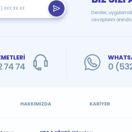
Dersler, uygulamal
cevaplarını anında 
ZMETLERİ
WHATSA
 74 74
0 (53
HAKKIMIZDA
KARIYER