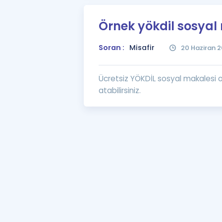
Örnek yökdil sosyal
Soran :
Misafir
20 Haziran 2
Ücretsiz YÖKDİL sosyal makalesi 
atabilirsiniz.