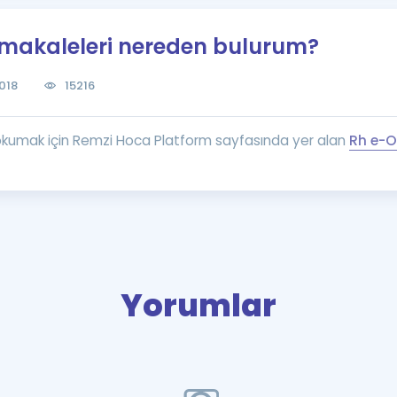
Kampanyalar
 makaleleri nereden bulurum?
Eğitim ve Kitaplar
Blog
018
15216
YDS - YÖKDİL Tüm S
İngilizce Gram
okumak için Remzi Hoca Platform sayfasında yer alan
Rh e-
İngilizce Gramer
Yorumlar