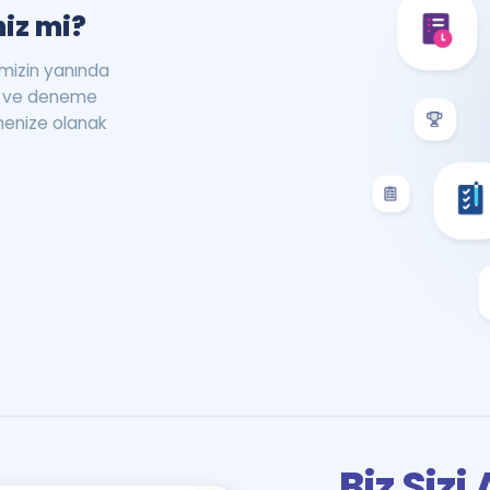
iz mi?
rimizin yanında
st ve deneme
menize olanak
Biz Siz