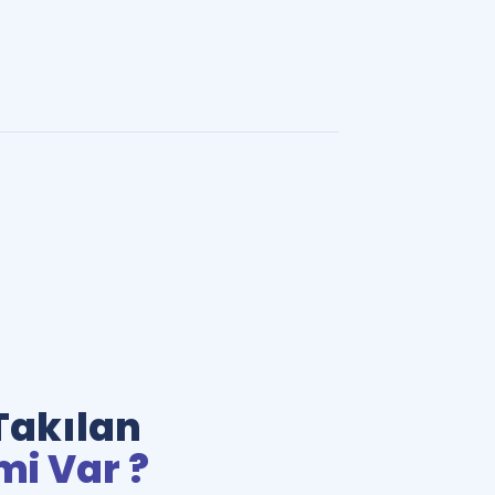
Takılan
mi Var ?