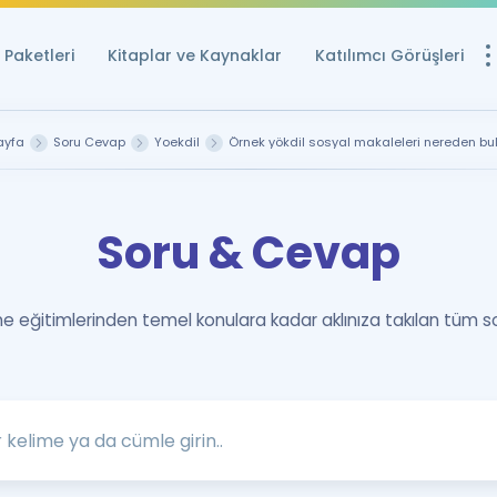
Paketleri
Kitaplar ve Kaynaklar
Katılımcı Görüşleri
Ücretsiz Kayna
ayfa
Soru Cevap
Yoekdil
Örnek yökdil sosyal makaleleri nereden b
YDS ve YÖKDİL içi
Sözlük
Soru & Cevap
İngilizce Sınavları
Puan Hesapla
 eğitimlerinden temel konulara kadar aklınıza takılan tüm s
YDS ve YÖKDİL P
Remz
Rehberlik Aracı
YDS ve YÖKDİL'e H
ÖSYM Sınav Ta
Tüm ÖSYM Sınavl