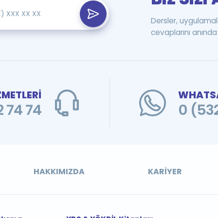
Dersler, uygulamal
cevaplarını anında 
ZMETLERİ
WHATSA
 74 74
0 (53
HAKKIMIZDA
KARIYER