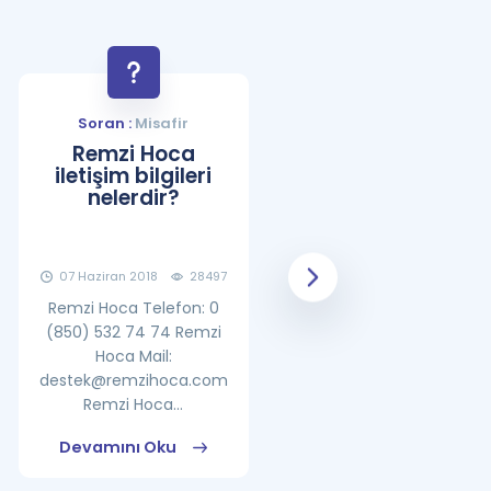
Soran :
Misafir
Soran :
Misafir
Remzi Hoca
YDS Çalışma
iletişim bilgileri
Programı Nasıl
nelerdir?
Olmalıdır?
07 Haziran 2018
28497
08 Haziran 2018
25862
Remzi Hoca Telefon: 0
(850) 532 74 74 Remzi
Hoca Mail:
destek@remzihoca.com
Remzi Hoca...
Devamını Oku
Devamını Oku