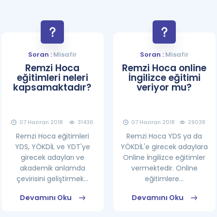
Soran :
Misafir
Soran :
Misafir
Remzi Hoca
Remzi Hoca online
eğitimleri neleri
İngilizce eğitimi
kapsamaktadır?
veriyor mu?
07 Haziran 2018
31436
07 Haziran 2018
29038
Remzi Hoca eğitimleri
Remzi Hoca YDS ya da
YDS, YÖKDİL ve YDT'ye
YÖKDİL'e girecek adaylara
girecek adayları ve
Online İngilizce eğitimler
akademik anlamda
vermektedir. Online
çevirisini geliştirmek...
eğitimlere...
Devamını Oku
Devamını Oku