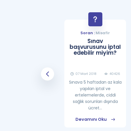
Soran :
Misafir
Soran :
Misafir
YDS Çalışma
Sınav
Programı Nasıl
başvurusunu iptal
Olmalıdır?
edebilir miyim?
08 Haziran 2018
25862
07 Mart 2018
40426
Sınava 5 haftadan az kala
yapılan iptal ve
ertelemelerde, ciddi
sağlık sorunları dışında
ücret...
Devamını Oku
Devamını Oku