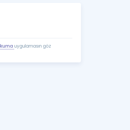
a Özel Fırsatlar
ınavlarla İlgili Haberler
er
Okuma
uygulamasın göz
 ve Konu Anlatımı