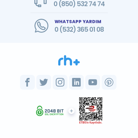
0 (850) 532 74 74
WHATSAPP YARDIM
0 (532) 365 01 08