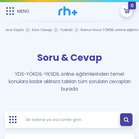
0
MENÜ
MENÜ
Üye Girişi
Ana Sayfa
Soru Cevap
Yoekdil
Remzi Hoca YÖKDİL online eğitimi
Online Dersler
Sepetin Şu An Boş.
Soru & Cevap
Çalışma Paketleri
Remzi Hoca ile seni sınava hazırlayacak onlarca eğitim seni
bekliyor!
Kitaplar ve Kaynaklar
GİRİŞ YAP
YDS-YÖKDİL-YKSDİL online eğitimlerinden temel
konulara kadar aklınıza takılan tüm soruların cevapları
Katılımcı Görüşleri
Şifremi Hatırlamıyorum
burada
ÜYE DEĞİLİM
Faydalı Araçlar
Ücretsiz Kaynaklar
Blog
İngilizce Gramer
Hakkımızda
Kariyer
Sözlük
Soru & Cevap
İletişim