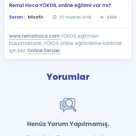
Remzi Hoca YÖKDİL online eğitimi var mı?
Puan Hesaplama
Soran :
Misafir
07 Haziran 2018
2466
Rehberlik Aracı
ÖSYM Sınav Takvimi
www.remzihoca.com
YÖKDİL eğitimleri
bulunmaktadır. YÖKDİL online eğitimlerine katılmak
Kampanyalar
için bkz:
Online Dersler
Blog
İngilizce Gramer
Yorumlar
Henüz Yorum Yapılmamış.