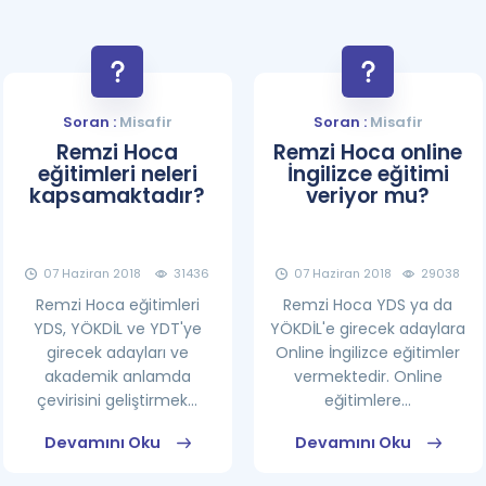
Soran :
Misafir
Soran :
Misafir
Remzi Hoca
Remzi Hoca online
eğitimleri neleri
İngilizce eğitimi
kapsamaktadır?
veriyor mu?
07 Haziran 2018
31436
07 Haziran 2018
29038
Remzi Hoca eğitimleri
Remzi Hoca YDS ya da
YDS, YÖKDİL ve YDT'ye
YÖKDİL'e girecek adaylara
girecek adayları ve
Online İngilizce eğitimler
akademik anlamda
vermektedir. Online
çevirisini geliştirmek...
eğitimlere...
Devamını Oku
Devamını Oku