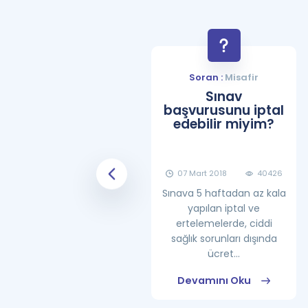
Soran :
Misafir
Soran :
Misafir
YDS Çalışma
Sınav
Programı Nasıl
başvurusunu iptal
Olmalıdır?
edebilir miyim?
08 Haziran 2018
25862
07 Mart 2018
40426
Sınava 5 haftadan az kala
yapılan iptal ve
ertelemelerde, ciddi
sağlık sorunları dışında
ücret...
Devamını Oku
Devamını Oku