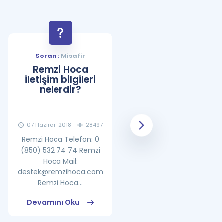
Soran :
Misafir
Soran :
Misafir
Remzi Hoca
YDS Çalışma
iletişim bilgileri
Programı Nasıl
nelerdir?
Olmalıdır?
07 Haziran 2018
28497
08 Haziran 2018
25862
Remzi Hoca Telefon: 0
(850) 532 74 74 Remzi
Hoca Mail:
destek@remzihoca.com
Remzi Hoca...
Devamını Oku
Devamını Oku