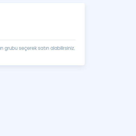
a Özel Fırsatlar
ınavlarla İlgili Haberler
er
grubu seçerek satın alabilirsiniz.
 ve Konu Anlatımı