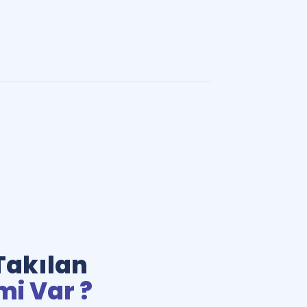
Takılan
mi Var ?