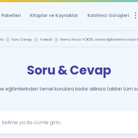
Paketleri
Kitaplar ve Kaynaklar
Katılımcı Görüşleri
Ücretsiz Kayna
fa
Soru Cevap
Yoekdil
Remzi Hoca YÖKDİL online eğitimlerine nasıl k
YDS ve YÖKDİL içi
Sözlük
Soru & Cevap
İngilizce Sınavları
Puan Hesapla
 eğitimlerinden temel konulara kadar aklınıza takılan tüm s
YDS ve YÖKDİL P
Remz
Rehberlik Aracı
YDS ve YÖKDİL'e H
ÖSYM Sınav Ta
Tüm ÖSYM Sınavl