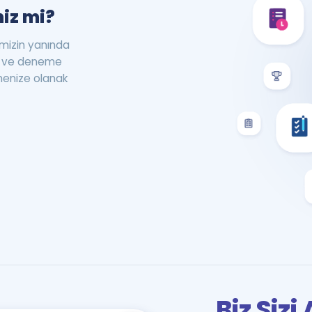
iz mi?
rimizin yanında
st ve deneme
menize olanak
Biz Siz