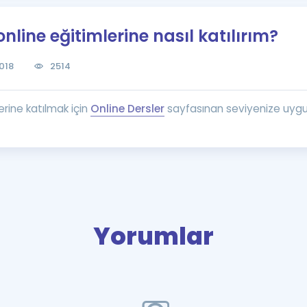
Kampanyalar
line eğitimlerine nasıl katılırım?
Eğitim ve Kitaplar
Blog
018
2514
YDS - YÖKDİL Tüm S
İngilizce Gram
rine katılmak için
Online Dersler
sayfasınan seviyenize uygun 
İngilizce Gramer
Yorumlar