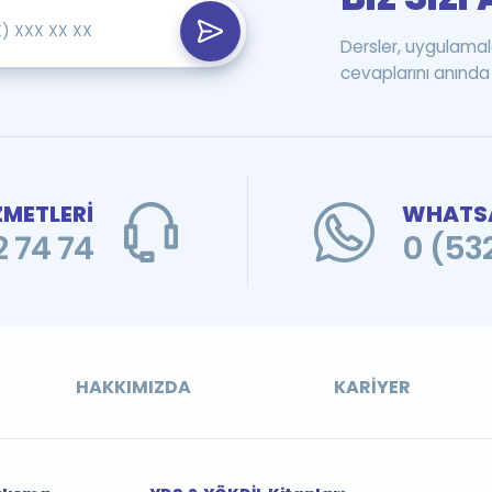
Dersler, uygulamal
cevaplarını anında 
ZMETLERİ
WHATSA
 74 74
0 (53
HAKKIMIZDA
KARIYER