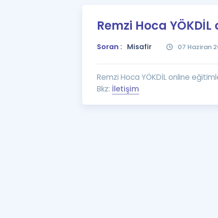
Remzi Hoca YÖKDİL on
Soran :
Misafir
07 Haziran 2
Remzi Hoca YÖKDİL online eğitimle
Bkz:
İletişim