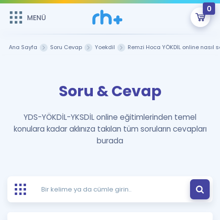
0
MENÜ
MENÜ
Üye Girişi
Ana Sayfa
Soru Cevap
Yoekdil
Remzi Hoca YÖKDİL online nasıl sa
Online Dersler
Sepetin Şu An Boş.
Soru & Cevap
Çalışma Paketleri
Remzi Hoca ile seni sınava hazırlayacak onlarca eğitim seni
bekliyor!
Kitaplar ve Kaynaklar
GİRİŞ YAP
YDS-YÖKDİL-YKSDİL online eğitimlerinden temel
konulara kadar aklınıza takılan tüm soruların cevapları
Katılımcı Görüşleri
Şifremi Hatırlamıyorum
burada
ÜYE DEĞİLİM
Faydalı Araçlar
Ücretsiz Kaynaklar
Blog
İngilizce Gramer
Hakkımızda
Kariyer
Sözlük
Soru & Cevap
İletişim