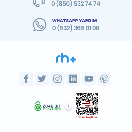
0 (850) 532 74 74
WHATSAPP YARDIM
0 (532) 365 01 08