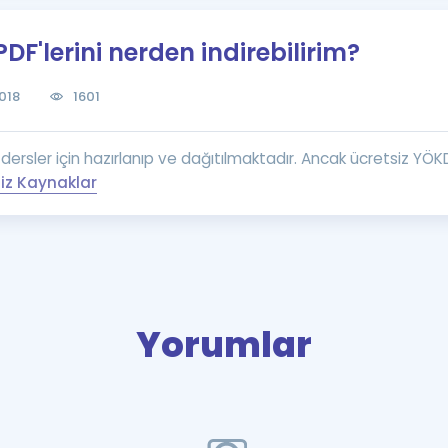
Kampanyalar
F'lerini nerden indirebilirim?
Eğitim ve Kitaplar
Blog
018
1601
YDS - YÖKDİL Tüm S
İngilizce Gram
dersler için hazırlanıp ve dağıtılmaktadır. Ancak ücretsiz YÖK
İngilizce Gramer
iz Kaynaklar
Yorumlar