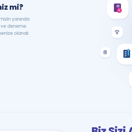
iz mi?
rimizin yanında
st ve deneme
menize olanak
Biz Siz