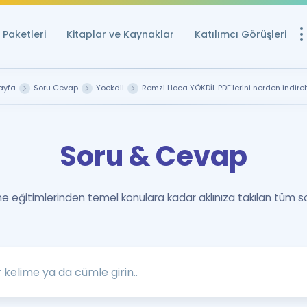
Paketleri
Kitaplar ve Kaynaklar
Katılımcı Görüşleri
Ücretsiz Kayna
ayfa
Soru Cevap
Yoekdil
Remzi Hoca YÖKDİL PDF'lerini nerden indireb
YDS ve YÖKDİL içi
Sözlük
Soru & Cevap
İngilizce Sınavları
Puan Hesapla
 eğitimlerinden temel konulara kadar aklınıza takılan tüm s
YDS ve YÖKDİL P
Remz
Rehberlik Aracı
YDS ve YÖKDİL'e H
ÖSYM Sınav Ta
Tüm ÖSYM Sınavl