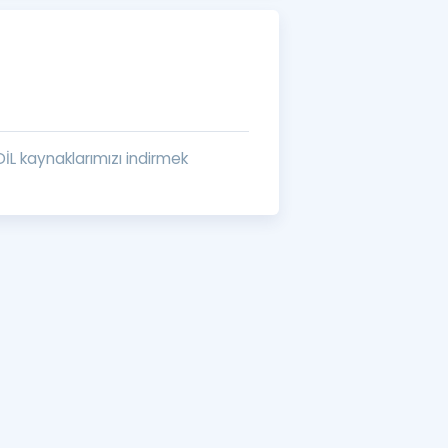
a Özel Fırsatlar
ınavlarla İlgili Haberler
er
DİL kaynaklarımızı indirmek
 ve Konu Anlatımı