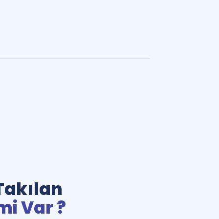
Takılan
mi Var ?