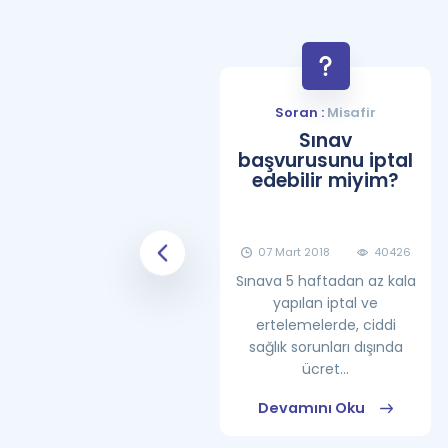
Soran :
Misafir
Soran :
Misafir
YDS Çalışma
Sınav
Programı Nasıl
başvurusunu iptal
Olmalıdır?
edebilir miyim?
08 Haziran 2018
25862
07 Mart 2018
40426
Sınava 5 haftadan az kala
yapılan iptal ve
ertelemelerde, ciddi
sağlık sorunları dışında
ücret...
Devamını Oku
Devamını Oku