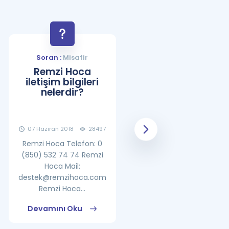
Soran :
Misafir
Soran :
Misafir
Remzi Hoca
YDS Çalışma
iletişim bilgileri
Programı Nasıl
nelerdir?
Olmalıdır?
07 Haziran 2018
28497
08 Haziran 2018
25862
Remzi Hoca Telefon: 0
(850) 532 74 74 Remzi
Hoca Mail:
destek@remzihoca.com
Remzi Hoca...
Devamını Oku
Devamını Oku