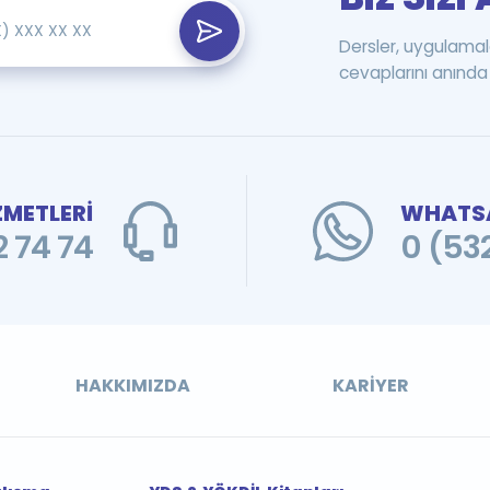
Dersler, uygulamal
cevaplarını anında 
ZMETLERİ
WHATSA
 74 74
0 (53
HAKKIMIZDA
KARIYER