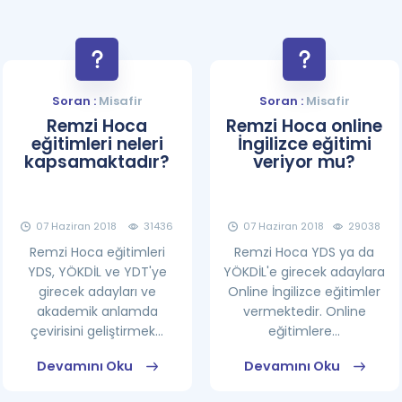
Soran :
Misafir
Soran :
Misafir
Remzi Hoca
Remzi Hoca online
eğitimleri neleri
İngilizce eğitimi
kapsamaktadır?
veriyor mu?
07 Haziran 2018
31436
07 Haziran 2018
29038
Remzi Hoca eğitimleri
Remzi Hoca YDS ya da
YDS, YÖKDİL ve YDT'ye
YÖKDİL'e girecek adaylara
girecek adayları ve
Online İngilizce eğitimler
akademik anlamda
vermektedir. Online
çevirisini geliştirmek...
eğitimlere...
Devamını Oku
Devamını Oku