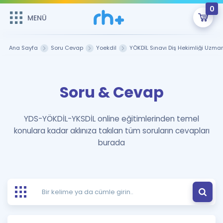
0
MENÜ
MENÜ
Üye Girişi
Ana Sayfa
Soru Cevap
Yoekdil
YÖKDİL Sınavı Diş Hekimliği Uzmanl
Online Dersler
Sepetin Şu An Boş.
Soru & Cevap
Çalışma Paketleri
Remzi Hoca ile seni sınava hazırlayacak onlarca eğitim seni
bekliyor!
Kitaplar ve Kaynaklar
GİRİŞ YAP
YDS-YÖKDİL-YKSDİL online eğitimlerinden temel
konulara kadar aklınıza takılan tüm soruların cevapları
Katılımcı Görüşleri
Şifremi Hatırlamıyorum
burada
ÜYE DEĞİLİM
Faydalı Araçlar
Ücretsiz Kaynaklar
Blog
İngilizce Gramer
Hakkımızda
Kariyer
Sözlük
Soru & Cevap
İletişim