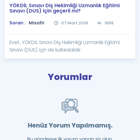
YÖKDİL Sınavı Diş Hekimliği Uzmanlık Eğitimi
Puan Hesaplama
Sınavı (DUS) için geçerli mi?
Rehberlik Aracı
Soran :
Misafir
07 Mart 2018
1899
ÖSYM Sınav Takvimi
Evet. YÖKDİL Sınavı Diş Hekimliği Uzmanlık Eğitimi
Kampanyalar
Sınavı (DUS) için de kullanılabilir.
Blog
Yorumlar
İngilizce Gramer
Henüz Yorum Yapılmamış.
Bu gönderiye ilk yorum yapan siz olun.