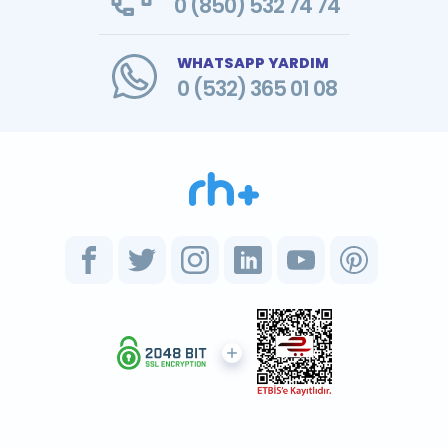
0 (850) 532 74 74
WHATSAPP YARDIM
0 (532) 365 01 08