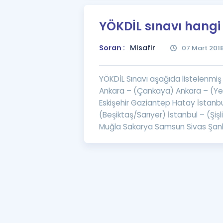
YÖKDİL sınavı hangi 
Soran :
Misafir
07 Mart 201
YÖKDİL Sınavı aşağıda listelenmiş
Ankara – (Çankaya) Ankara – (Yen
Eskişehir Gaziantep Hatay İstanbu
(Beşiktaş/Sarıyer) İstanbul – (Şi
Muğla Sakarya Samsun Sivas Şanl