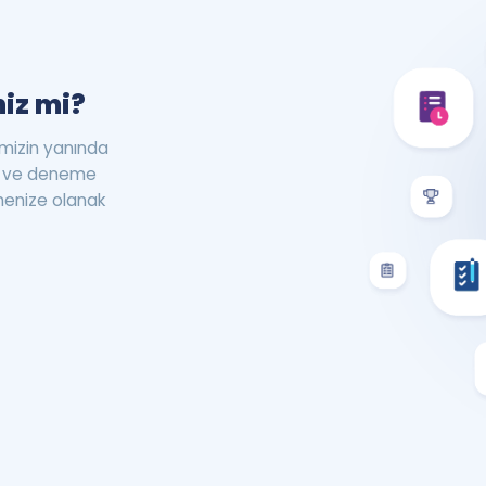
iz mi?
rimizin yanında
st ve deneme
menize olanak