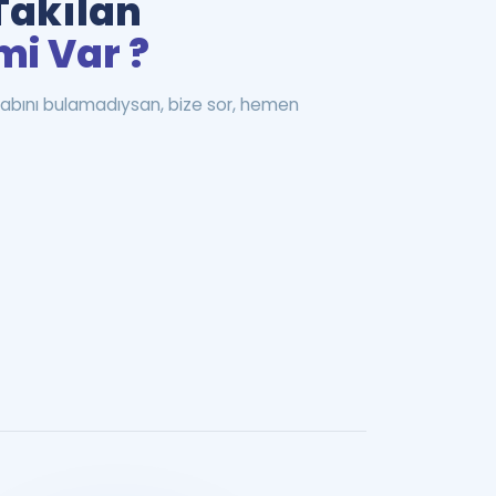
Takılan
mi Var ?
abını bulamadıysan, bize sor, hemen