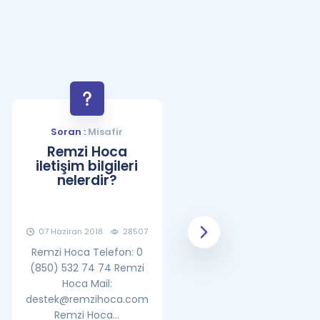
Soran :
Misafir
Soran :
Misafir
Remzi Hoca
YDS Çalışma
iletişim bilgileri
Programı Nasıl
nelerdir?
Olmalıdır?
07 Haziran 2018
28507
08 Haziran 2018
25869
Remzi Hoca Telefon: 0
(850) 532 74 74 Remzi
Hoca Mail:
destek@remzihoca.com
Remzi Hoca...