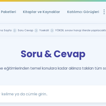
Paketleri
Kitaplar ve Kaynaklar
Katılımcı Görüşleri
Ücretsiz Kayna
na Sayfa
Soru Cevap
Yoekdil
YÖKDİL sınavı hangi illerde yapılacaktı
YDS ve YÖKDİL içi
Sözlük
Soru & Cevap
İngilizce Sınavları
Puan Hesapla
 eğitimlerinden temel konulara kadar aklınıza takılan tüm s
YDS ve YÖKDİL P
Remz
Rehberlik Aracı
YDS ve YÖKDİL'e H
ÖSYM Sınav Ta
Tüm ÖSYM Sınavl