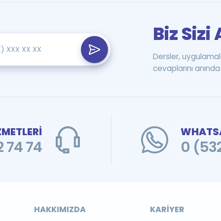
Biz Siz
Dersler, uygulamal
cevaplarını anında 
ZMETLERİ
WHATSA
 74 74
0 (53
HAKKIMIZDA
KARIYER