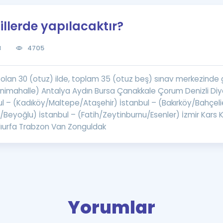
Kampanyalar
illerde yapılacaktır?
Eğitim ve Kitaplar
Blog
8
4705
YDS - YÖKDİL Tüm S
İngilizce Gram
 olan 30 (otuz) ilde, toplam 35 (otuz beş) sınav merkezinde g
İngilizce Gramer
imahalle) Antalya Aydın Bursa Çanakkale Çorum Denizli Diyar
l – (Kadıköy/Maltepe/Ataşehir) İstanbul – (Bakırköy/Bahçelie
şli/Beyoğlu) İstanbul – (Fatih/Zeytinburnu/Esenler) İzmir Kars
ıurfa Trabzon Van Zonguldak
Yorumlar