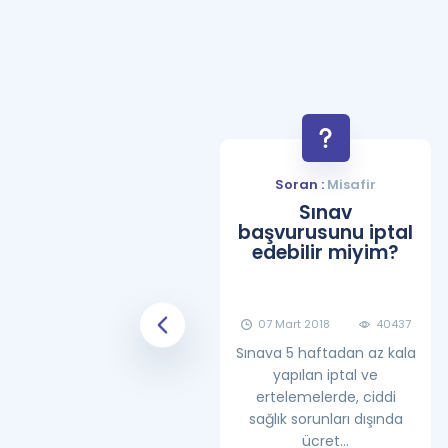
Soran :
Misafir
Soran :
Misafir
YDS Çalışma
Sınav
Programı Nasıl
başvurusunu iptal
Olmalıdır?
edebilir miyim?
08 Haziran 2018
25869
07 Mart 2018
40437
Sınava 5 haftadan az kala
yapılan iptal ve
ertelemelerde, ciddi
sağlık sorunları dışında
ücret...