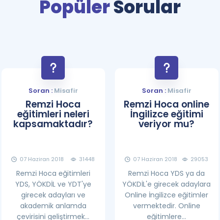
Popüler
Sorular
Soran :
Misafir
Soran :
Misafir
Remzi Hoca
Remzi Hoca online
eğitimleri neleri
İngilizce eğitimi
kapsamaktadır?
veriyor mu?
07 Haziran 2018
31448
07 Haziran 2018
29053
Remzi Hoca eğitimleri
Remzi Hoca YDS ya da
YDS, YÖKDİL ve YDT'ye
YÖKDİL'e girecek adaylara
girecek adayları ve
Online İngilizce eğitimler
akademik anlamda
vermektedir. Online
çevirisini geliştirmek...
eğitimlere...