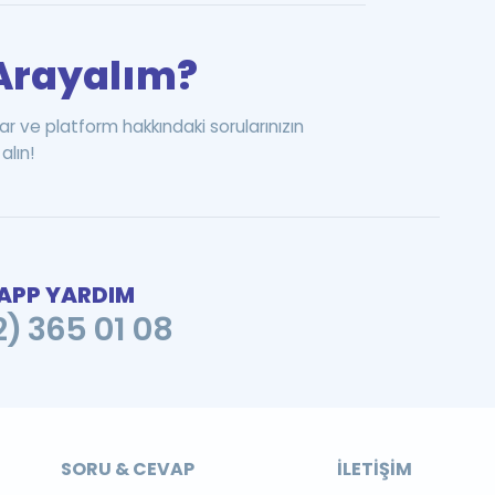
i Arayalım?
ar ve platform hakkındaki sorularınızın
alın!
PP YARDIM
2) 365 01 08
SORU & CEVAP
İLETIŞIM