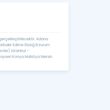
a Özel Fırsatlar
ınavlarla İlgili Haberler
er
erçekleştirilecektir. Adana
 ve Konu Anlatımı
bakır Edirne Elazığ Erzurum
vler) İstanbul –
 Kayseri Konya Malatya Mersin