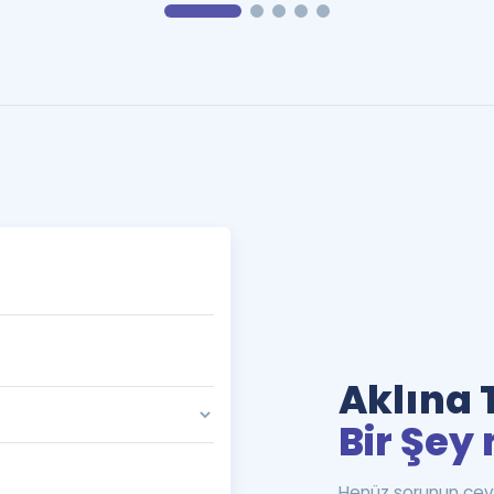
Aklına 
Bir Şey 
Henüz sorunun cev