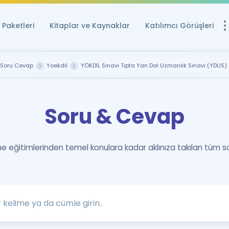
Paketleri
Kitaplar ve Kaynaklar
Katılımcı Görüşleri
Ücretsiz Kayna
Soru Cevap
Yoekdil
YÖKDİL Sınavı Tıpta Yan Dal Uzmanlık Sınavı (YDUS) 
YDS ve YÖKDİL içi
Sözlük
Soru & Cevap
İngilizce Sınavları
Puan Hesapla
 eğitimlerinden temel konulara kadar aklınıza takılan tüm s
YDS ve YÖKDİL P
Remz
Rehberlik Aracı
YDS ve YÖKDİL'e H
ÖSYM Sınav Ta
Tüm ÖSYM Sınavl