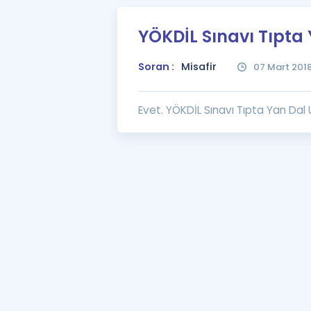
YÖKDİL Sınavı Tıpta 
Soran :
Misafir
07 Mart 201
Evet. YÖKDİL Sınavı Tıpta Yan Dal Uz