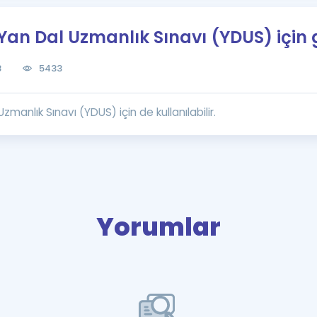
Kampanyalar
Yan Dal Uzmanlık Sınavı (YDUS) için 
Eğitim ve Kitaplar
Blog
8
5433
YDS - YÖKDİL Tüm S
İngilizce Gram
manlık Sınavı (YDUS) için de kullanılabilir.
İngilizce Gramer
Yorumlar