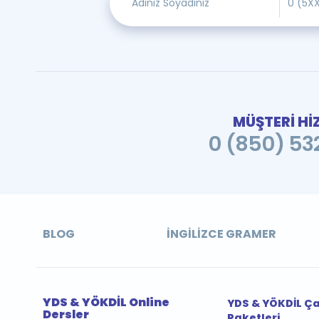
MÜŞTERİ Hİ
0 (850) 532
BLOG
İNGILIZCE GRAMER
YDS & YÖKDİL Online
YDS & YÖKDİL Ç
Dersler
Paketleri