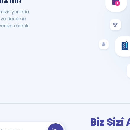
iz mi?
rimizin yanında
st ve deneme
menize olanak
Biz Siz