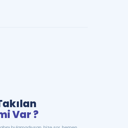
Takılan
mi Var ?
abını bulamadıysan, bize sor, hemen