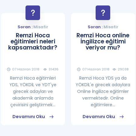
Soran :
Misafir
Soran :
Misafir
Remzi Hoca
Remzi Hoca online
eğitimleri neleri
İngilizce eğitimi
kapsamaktadır?
veriyor mu?
07 Haziran 2018
31436
07 Haziran 2018
29038
Remzi Hoca eğitimleri
Remzi Hoca YDS ya da
YDS, YÖKDİL ve YDT'ye
YÖKDİL'e girecek adaylara
girecek adayları ve
Online İngilizce eğitimler
akademik anlamda
vermektedir. Online
çevirisini geliştirmek...
eğitimlere...
Devamını Oku
Devamını Oku