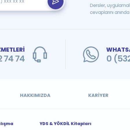
Dersler, uygulamal
cevaplarını anında 
ZMETLERİ
WHATSA
 74 74
0 (53
HAKKIMIZDA
KARIYER
alışma
YDS & YÖKDİL Kitapları