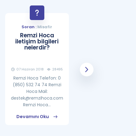
Soran :
Misafir
Soran :
Misafir
Remzi Hoca
YDS Çalışma
iletişim bilgileri
Programı Nasıl
nelerdir?
Olmalıdır?
07 Haziran 2018
28495
08 Haziran 2018
25861
Remzi Hoca Telefon: 0
(850) 532 74 74 Remzi
Hoca Mail:
destek@remzihoca.com
Remzi Hoca...
Devamını Oku
Devamını Oku