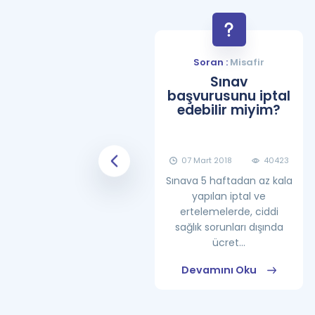
Soran :
Misafir
Soran :
Misafir
YDS Çalışma
Sınav
Programı Nasıl
başvurusunu iptal
Olmalıdır?
edebilir miyim?
08 Haziran 2018
25861
07 Mart 2018
40423
Sınava 5 haftadan az kala
yapılan iptal ve
ertelemelerde, ciddi
sağlık sorunları dışında
ücret...
Devamını Oku
Devamını Oku