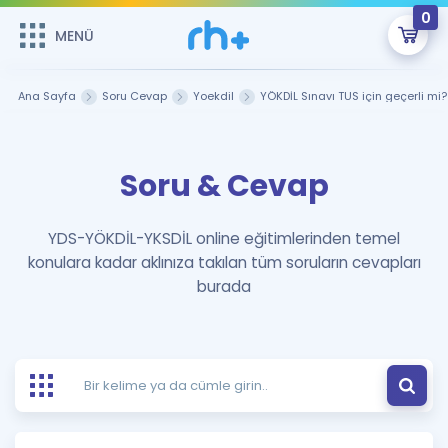
0
MENÜ
MENÜ
Üye Girişi
Ana Sayfa
Soru Cevap
Yoekdil
YÖKDİL Sınavı TUS için geçerli mi?
Online Dersler
Sepetin Şu An Boş.
Soru & Cevap
Çalışma Paketleri
Remzi Hoca ile seni sınava hazırlayacak onlarca eğitim seni
bekliyor!
Kitaplar ve Kaynaklar
GİRİŞ YAP
YDS-YÖKDİL-YKSDİL online eğitimlerinden temel
konulara kadar aklınıza takılan tüm soruların cevapları
Katılımcı Görüşleri
Şifremi Hatırlamıyorum
burada
ÜYE DEĞİLİM
Faydalı Araçlar
Ücretsiz Kaynaklar
Blog
İngilizce Gramer
Hakkımızda
Kariyer
Sözlük
Soru & Cevap
İletişim