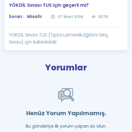
YÖKDİL Sınavı TUS için geçerli mi?
Puan Hesaplama
Soran :
Misafir
07 Mart 2018
5276
Rehberlik Aracı
ÖSYM Sınav Takvimi
YÖKDİL Sınavı TUS (Tıpta Uzmanlık Eğitimi Giriş
Sınavı) için kullanılabilir.
Kampanyalar
Blog
Yorumlar
İngilizce Gramer
Henüz Yorum Yapılmamış.
Bu gönderiye ilk yorum yapan siz olun.