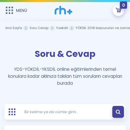
0
MENÜ
MENÜ
Üye Girişi
Ana Sayfa
Soru Cevap
Yoekdil
YÖKDİL 2018 başvuruları ne zama
Online Dersler
Sepetin Şu An Boş.
Soru & Cevap
Çalışma Paketleri
Remzi Hoca ile seni sınava hazırlayacak onlarca eğitim seni
bekliyor!
Kitaplar ve Kaynaklar
GİRİŞ YAP
YDS-YÖKDİL-YKSDİL online eğitimlerinden temel
konulara kadar aklınıza takılan tüm soruların cevapları
Katılımcı Görüşleri
Şifremi Hatırlamıyorum
burada
ÜYE DEĞİLİM
Faydalı Araçlar
Ücretsiz Kaynaklar
Blog
İngilizce Gramer
Hakkımızda
Kariyer
Sözlük
Soru & Cevap
İletişim