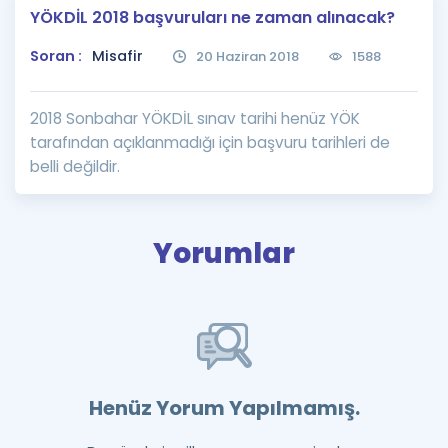
YÖKDİL 2018 başvuruları ne zaman alınacak?
Puan Hesaplama
Soran :
Misafir
20 Haziran 2018
1588
Rehberlik Aracı
ÖSYM Sınav Takvimi
2018 Sonbahar YÖKDİL sınav tarihi henüz YÖK
tarafından açıklanmadığı için başvuru tarihleri de
Kampanyalar
belli değildir.
Blog
İngilizce Gramer
Yorumlar
Henüz Yorum Yapılmamış.