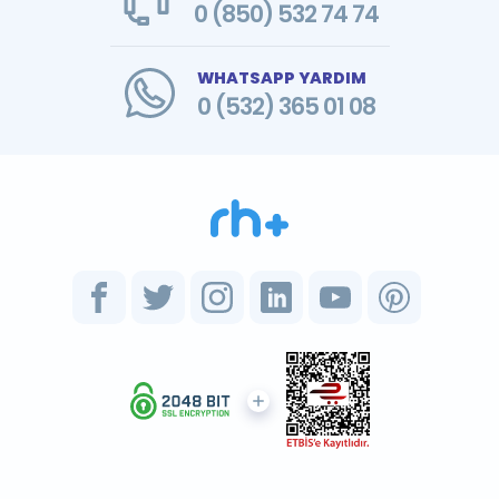
0 (850) 532 74 74
WHATSAPP YARDIM
0 (532) 365 01 08