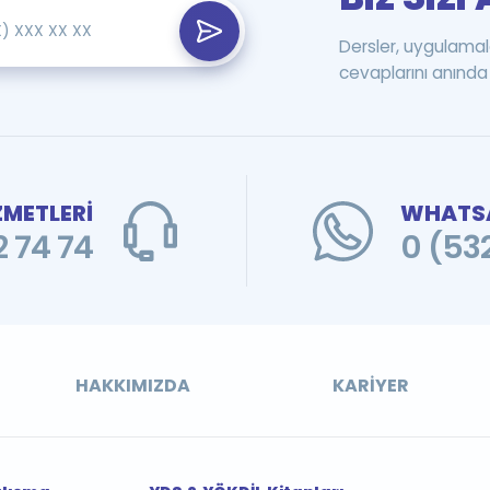
Dersler, uygulamal
cevaplarını anında 
ZMETLERİ
WHATSA
 74 74
0 (53
HAKKIMIZDA
KARIYER