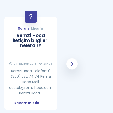
Soran :
Misafir
Soran :
Misafir
Remzi Hoca
YDS Çalışma
iletişim bilgileri
Programı Nasıl
nelerdir?
Olmalıdır?
07 Haziran 2018
28493
08 Haziran 2018
25860
Remzi Hoca Telefon: 0
(850) 532 74 74 Remzi
Hoca Mail:
destek@remzihoca.com
Remzi Hoca...
Devamını Oku
Devamını Oku