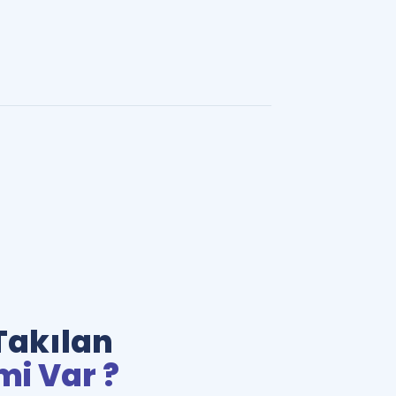
Takılan
mi Var ?