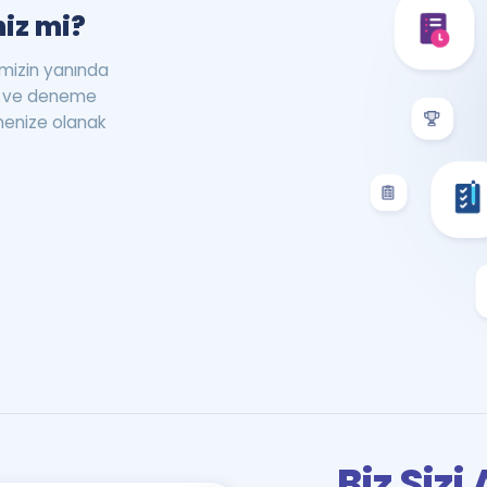
iz mi?
rimizin yanında
st ve deneme
menize olanak
Biz Siz