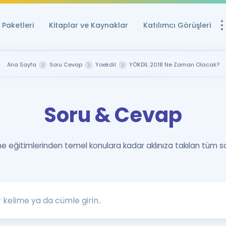
Paketleri
Kitaplar ve Kaynaklar
Katılımcı Görüşleri
Ücretsiz Kayna
Ana Sayfa
Soru Cevap
Yoekdil
YÖKDİL 2018 Ne Zaman Olacak?
YDS ve YÖKDİL içi
Sözlük
Soru & Cevap
İngilizce Sınavları
Puan Hesapla
 eğitimlerinden temel konulara kadar aklınıza takılan tüm s
YDS ve YÖKDİL P
Remz
Rehberlik Aracı
YDS ve YÖKDİL'e H
ÖSYM Sınav Ta
Tüm ÖSYM Sınavl