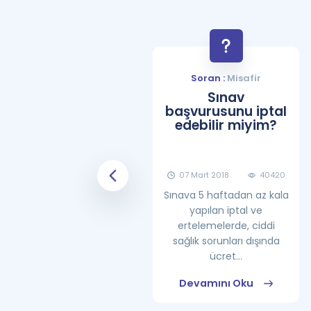
Soran :
Misafir
Soran :
Misafir
YDS Çalışma
Sınav
Programı Nasıl
başvurusunu iptal
Olmalıdır?
edebilir miyim?
08 Haziran 2018
25860
07 Mart 2018
40420
Sınava 5 haftadan az kala
yapılan iptal ve
ertelemelerde, ciddi
sağlık sorunları dışında
ücret...
Devamını Oku
Devamını Oku