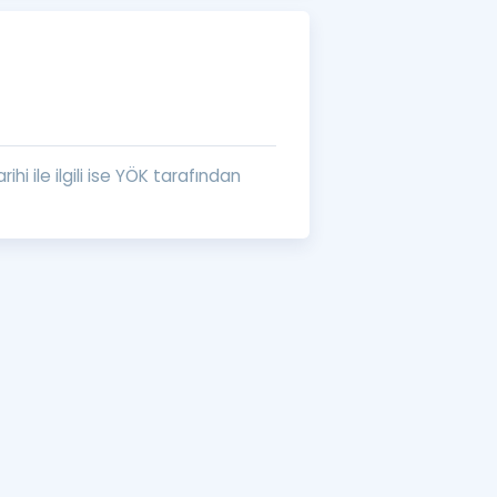
a Özel Fırsatlar
ınavlarla İlgili Haberler
er
hi ile ilgili ise YÖK tarafından
 ve Konu Anlatımı