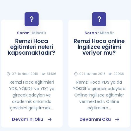
Soran :
Misafir
Soran :
Misafir
Remzi Hoca
Remzi Hoca online
eğitimleri neleri
İngilizce eğitimi
kapsamaktadır?
veriyor mu?
07 Haziran 2018
31436
07 Haziran 2018
29038
Remzi Hoca eğitimleri
Remzi Hoca YDS ya da
YDS, YÖKDİL ve YDT'ye
YÖKDİL'e girecek adaylara
girecek adayları ve
Online İngilizce eğitimler
akademik anlamda
vermektedir. Online
çevirisini geliştirmek...
eğitimlere...
Devamını Oku
Devamını Oku