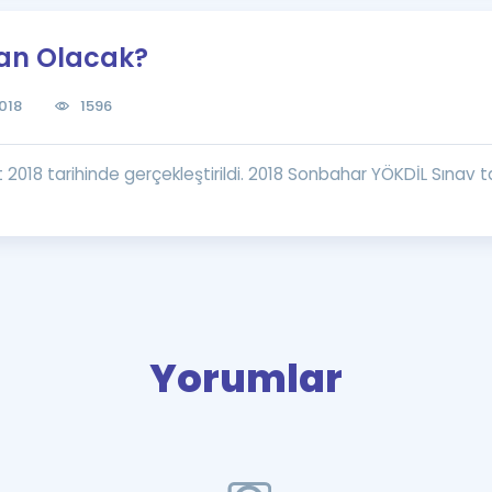
Kampanyalar
an Olacak?
Eğitim ve Kitaplar
Blog
018
1596
YDS - YÖKDİL Tüm S
İngilizce Gram
2018 tarihinde gerçekleştirildi. 2018 Sonbahar YÖKDİL Sınav tari
İngilizce Gramer
Yorumlar