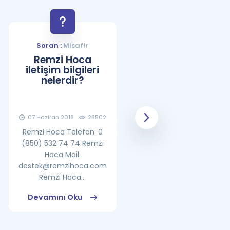
Soran :
Misafir
Soran :
Misafir
Remzi Hoca
YDS Çalışma
iletişim bilgileri
Programı Nasıl
nelerdir?
Olmalıdır?
07 Haziran 2018
28502
08 Haziran 2018
25865
Remzi Hoca Telefon: 0
(850) 532 74 74 Remzi
Hoca Mail:
destek@remzihoca.com
Remzi Hoca...
Devamını Oku
Devamını Oku