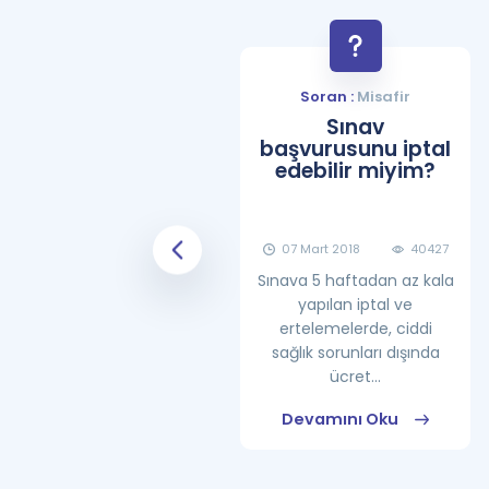
Soran :
Misafir
Soran :
Misafir
YDS Çalışma
Sınav
Programı Nasıl
başvurusunu iptal
Olmalıdır?
edebilir miyim?
08 Haziran 2018
25865
07 Mart 2018
40427
Sınava 5 haftadan az kala
yapılan iptal ve
ertelemelerde, ciddi
sağlık sorunları dışında
ücret...
Devamını Oku
Devamını Oku