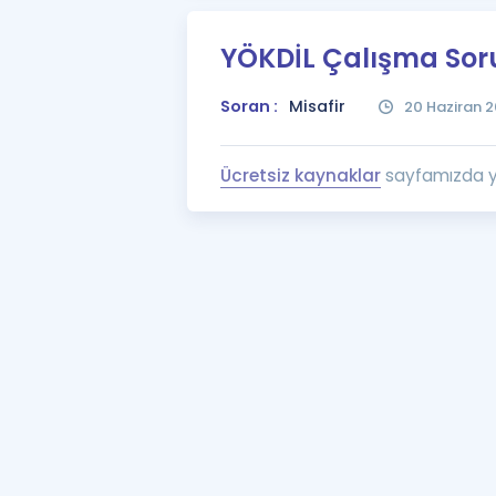
YÖKDİL Çalışma Soru
Soran :
Misafir
20 Haziran 2
Ücretsiz kaynaklar
sayfamızda ye