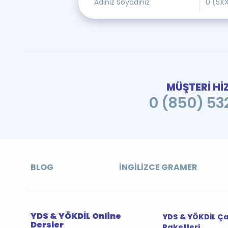
MÜŞTERİ Hİ
0 (850) 532
BLOG
İNGILIZCE GRAMER
YDS & YÖKDİL Online
YDS & YÖKDİL Ç
Dersler
Paketleri