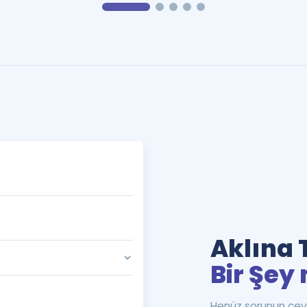
Aklına 
Bir Şey 
Henüz sorunun cev