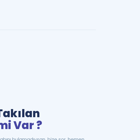
Takılan
mi Var ?
abını bulamadıysan, bize sor, hemen