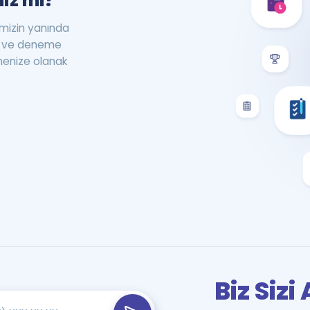
iz mi?
rimizin yanında
st ve deneme
menize olanak
Biz Siz