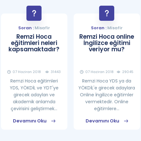
Soran :
Misafir
Soran :
Misafir
Remzi Hoca
Remzi Hoca online
eğitimleri neleri
İngilizce eğitimi
kapsamaktadır?
veriyor mu?
07 Haziran 2018
31443
07 Haziran 2018
29045
Remzi Hoca eğitimleri
Remzi Hoca YDS ya da
YDS, YÖKDİL ve YDT'ye
YÖKDİL'e girecek adaylara
girecek adayları ve
Online İngilizce eğitimler
akademik anlamda
vermektedir. Online
çevirisini geliştirmek...
eğitimlere...
Devamını Oku
Devamını Oku