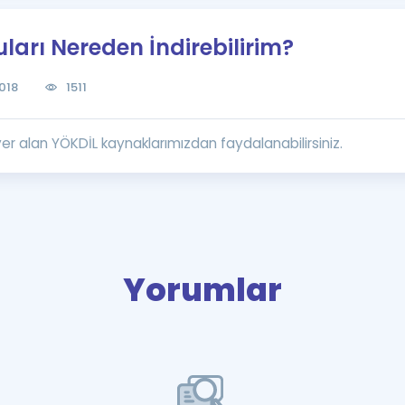
Kampanyalar
ları Nereden İndirebilirim?
Eğitim ve Kitaplar
Blog
018
1511
YDS - YÖKDİL Tüm S
İngilizce Gram
r alan YÖKDİL kaynaklarımızdan faydalanabilirsiniz.
İngilizce Gramer
Yorumlar