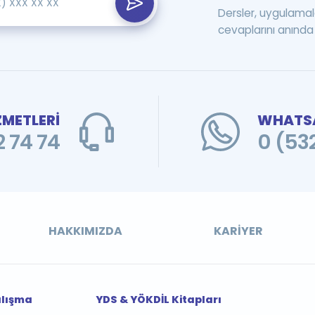
Dersler, uygulamal
cevaplarını anında 
ZMETLERİ
WHATSA
 74 74
0 (53
HAKKIMIZDA
KARIYER
alışma
YDS & YÖKDİL Kitapları