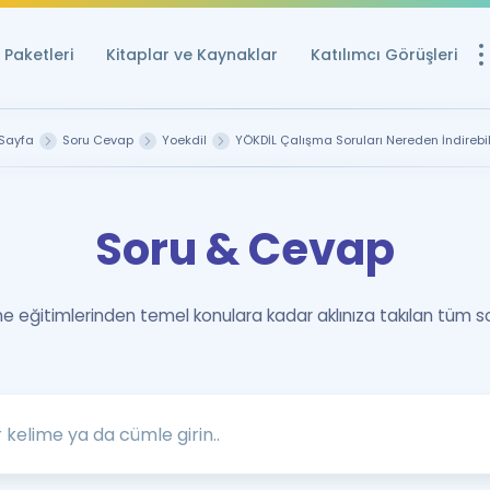
Paketleri
Kitaplar ve Kaynaklar
Katılımcı Görüşleri
Ücretsiz Kayna
Sayfa
Soru Cevap
Yoekdil
YÖKDİL Çalışma Soruları Nereden İndirebil
YDS ve YÖKDİL içi
Sözlük
Soru & Cevap
İngilizce Sınavları
Puan Hesapla
 eğitimlerinden temel konulara kadar aklınıza takılan tüm s
YDS ve YÖKDİL P
Remz
Rehberlik Aracı
YDS ve YÖKDİL'e H
ÖSYM Sınav Ta
Tüm ÖSYM Sınavl