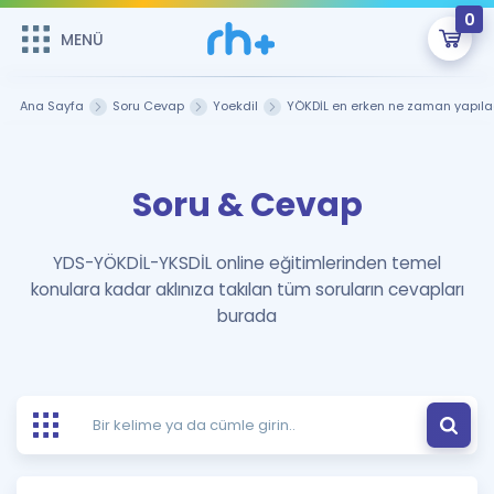
0
MENÜ
MENÜ
Üye Girişi
Ana Sayfa
Soru Cevap
Yoekdil
YÖKDİL en erken ne zaman yapıl
Online Dersler
Sepetin Şu An Boş.
Soru & Cevap
Çalışma Paketleri
Remzi Hoca ile seni sınava hazırlayacak onlarca eğitim seni
bekliyor!
Kitaplar ve Kaynaklar
GİRİŞ YAP
YDS-YÖKDİL-YKSDİL online eğitimlerinden temel
konulara kadar aklınıza takılan tüm soruların cevapları
Katılımcı Görüşleri
Şifremi Hatırlamıyorum
burada
ÜYE DEĞİLİM
Faydalı Araçlar
Ücretsiz Kaynaklar
Blog
İngilizce Gramer
Hakkımızda
Kariyer
Sözlük
Soru & Cevap
İletişim