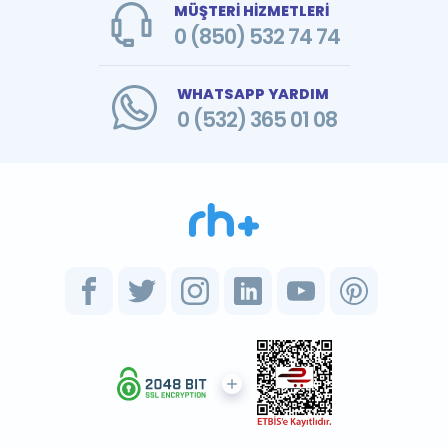
MÜŞTERİ HİZMETLERİ
0 (850) 532 74 74
WHATSAPP YARDIM
0 (532) 365 01 08