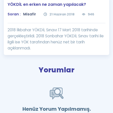
YÖKDİL en erken ne zaman yapılacak?
Puan Hesaplama
Soran :
Misafir
21 Haziran 2018
946
Rehberlik Aracı
ÖSYM Sınav Takvimi
2018 İlkbahar YÖKDİL Sınavı 17 Mart 2018 tarihinde
gerçekleştirildi. 2018 Sonbahar YÖKDİL Sınav tarihi ile
Kampanyalar
ilgili ise YÖK tarafından henüz net bir tarih
açıklanmadı.
Blog
İngilizce Gramer
Yorumlar
Henüz Yorum Yapılmamış.