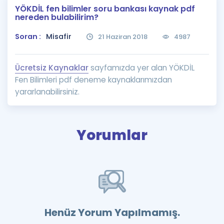
YÖKDİL fen bilimler soru bankası kaynak pdf
Puan Hesaplama
nereden bulabilirim?
Rehberlik Aracı
Soran :
Misafir
21 Haziran 2018
4987
ÖSYM Sınav Takvimi
Ücretsiz Kaynaklar
sayfamızda yer alan YÖKDİL
Kampanyalar
Fen Bilimleri pdf deneme kaynaklarımızdan
yararlanabilirsiniz.
Blog
İngilizce Gramer
Yorumlar
Henüz Yorum Yapılmamış.