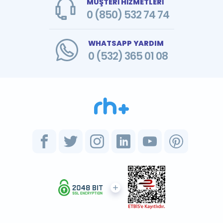
MÜŞTERİ HİZMETLERİ
0 (850) 532 74 74
WHATSAPP YARDIM
0 (532) 365 01 08