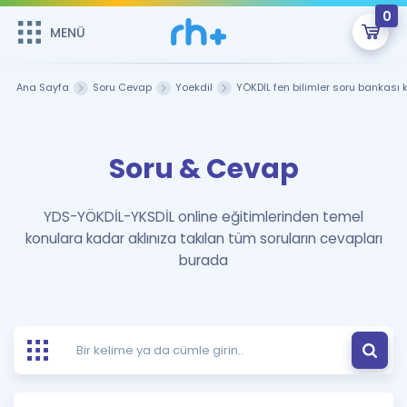
0
MENÜ
MENÜ
Üye Girişi
Ana Sayfa
Soru Cevap
Yoekdil
YÖKDİL fen bilimler soru bankası 
Online Dersler
Sepetin Şu An Boş.
Soru & Cevap
Çalışma Paketleri
Remzi Hoca ile seni sınava hazırlayacak onlarca eğitim seni
bekliyor!
Kitaplar ve Kaynaklar
GİRİŞ YAP
YDS-YÖKDİL-YKSDİL online eğitimlerinden temel
konulara kadar aklınıza takılan tüm soruların cevapları
Katılımcı Görüşleri
Şifremi Hatırlamıyorum
burada
ÜYE DEĞİLİM
Faydalı Araçlar
Ücretsiz Kaynaklar
Blog
İngilizce Gramer
Hakkımızda
Kariyer
Sözlük
Soru & Cevap
İletişim