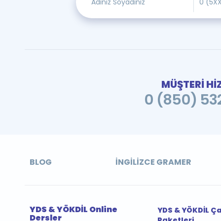
MÜŞTERİ Hİ
0 (850) 532
BLOG
İNGILIZCE GRAMER
YDS & YÖKDİL Online
YDS & YÖKDİL Ç
Dersler
Paketleri