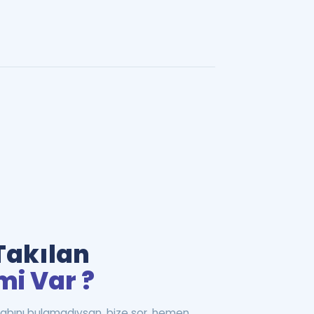
Takılan
mi Var ?
abını bulamadıysan, bize sor, hemen