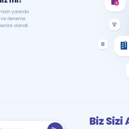
iz mi?
rimizin yanında
st ve deneme
menize olanak
Biz Siz