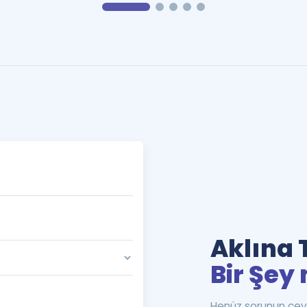
Aklına 
Bir Şey 
Henüz sorunun cev