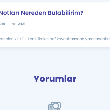
Kampanyalar
 Notları Nereden Bulabilirim?
Eğitim ve Kitaplar
Blog
018
2421
YDS - YÖKDİL Tüm S
İngilizce Gram
 alan YÖKDİL Fen Bilimleri pdf kaynaklarından yararlanabilirsi
İngilizce Gramer
Yorumlar