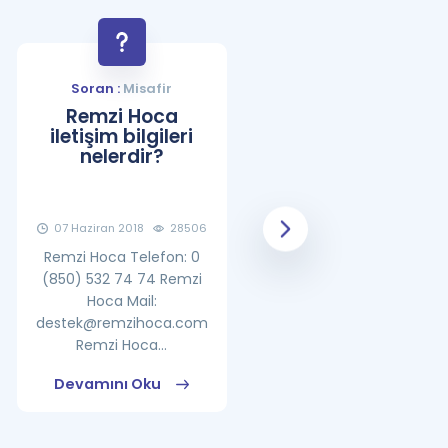
Soran :
Misafir
Soran :
Misafir
Remzi Hoca
YDS Çalışma
iletişim bilgileri
Programı Nasıl
nelerdir?
Olmalıdır?
07 Haziran 2018
28506
08 Haziran 2018
25869
Remzi Hoca Telefon: 0
(850) 532 74 74 Remzi
Hoca Mail:
destek@remzihoca.com
Remzi Hoca...
Devamını Oku
Devamını Oku