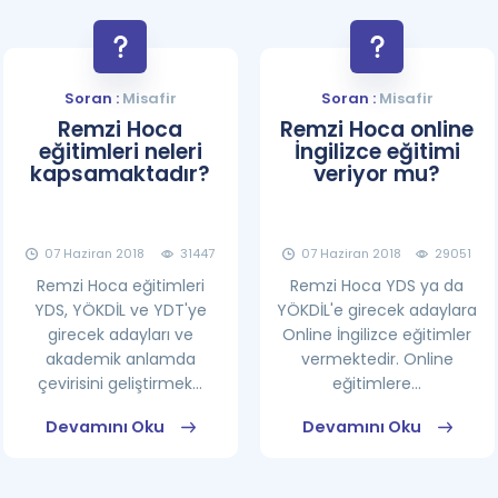
Soran :
Misafir
Soran :
Misafir
Remzi Hoca
Remzi Hoca online
eğitimleri neleri
İngilizce eğitimi
kapsamaktadır?
veriyor mu?
07 Haziran 2018
31447
07 Haziran 2018
29051
Remzi Hoca eğitimleri
Remzi Hoca YDS ya da
YDS, YÖKDİL ve YDT'ye
YÖKDİL'e girecek adaylara
girecek adayları ve
Online İngilizce eğitimler
akademik anlamda
vermektedir. Online
çevirisini geliştirmek...
eğitimlere...
Devamını Oku
Devamını Oku