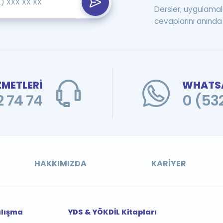
Dersler, uygulamal
cevaplarını anında 
ZMETLERİ
WHATSA
 74 74
0 (53
HAKKIMIZDA
KARIYER
alışma
YDS & YÖKDİL Kitapları