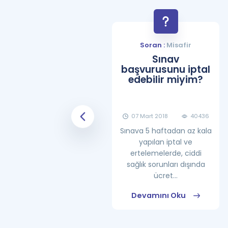
Soran :
Misafir
Soran :
Misafir
YDS Çalışma
Sınav
Programı Nasıl
başvurusunu iptal
Olmalıdır?
edebilir miyim?
08 Haziran 2018
25869
07 Mart 2018
40436
Sınava 5 haftadan az kala
yapılan iptal ve
ertelemelerde, ciddi
sağlık sorunları dışında
ücret...
Devamını Oku
Devamını Oku