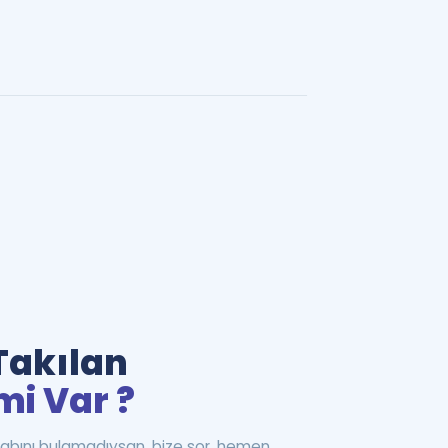
Takılan
mi Var ?
abını bulamadıysan, bize sor, hemen