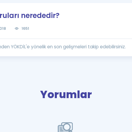
Kampanyalar
uları nerededir?
Eğitim ve Kitaplar
Blog
018
1651
YDS - YÖKDİL Tüm S
İngilizce Gram
en YÖKDİL'e yönelik en son gelişmeleri takip edebilirsiniz.
İngilizce Gramer
Yorumlar