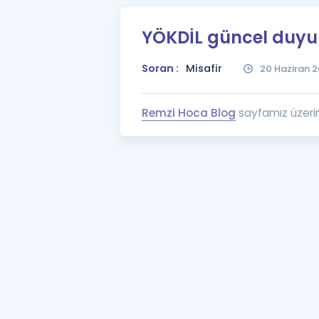
YÖKDİL güncel duyur
Soran :
Misafir
20 Haziran 2
Remzi Hoca Blog
sayfamız üzerind