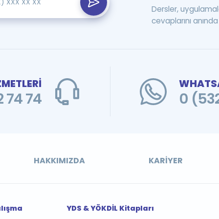
Dersler, uygulamal
cevaplarını anında 
ZMETLERİ
WHATSA
 74 74
0 (53
HAKKIMIZDA
KARIYER
alışma
YDS & YÖKDİL Kitapları