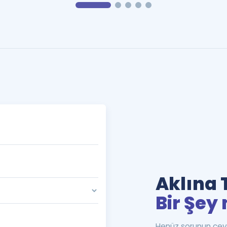
Aklına 
Bir Şey 
Henüz sorunun cev