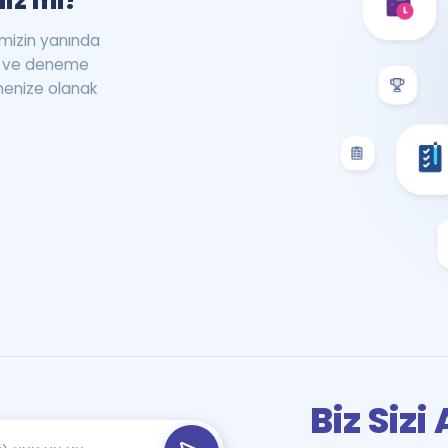
iz mi?
rimizin yanında
st ve deneme
menize olanak
Biz Siz