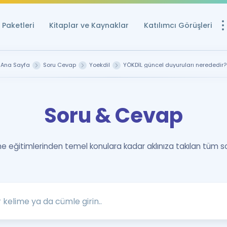
Paketleri
Kitaplar ve Kaynaklar
Katılımcı Görüşleri
Ücretsiz Kayna
Ana Sayfa
Soru Cevap
Yoekdil
YÖKDİL güncel duyuruları nerededir?
YDS ve YÖKDİL içi
Sözlük
Soru & Cevap
İngilizce Sınavları
Puan Hesapla
 eğitimlerinden temel konulara kadar aklınıza takılan tüm s
YDS ve YÖKDİL P
Remz
Rehberlik Aracı
YDS ve YÖKDİL'e H
ÖSYM Sınav Ta
Tüm ÖSYM Sınavl