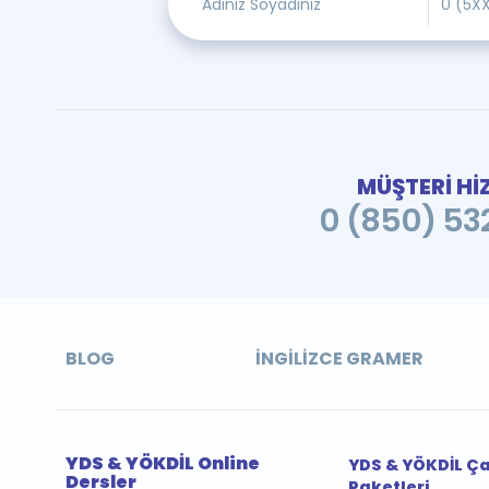
MÜŞTERİ Hİ
0 (850) 532
BLOG
İNGILIZCE GRAMER
YDS & YÖKDİL Online
YDS & YÖKDİL Ç
Dersler
Paketleri