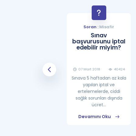
Soran :
Misafir
Soran :
Misafir
YDS Çalışma
Sınav
Programı Nasıl
başvurusunu iptal
Olmalıdır?
edebilir miyim?
08 Haziran 2018
25861
07 Mart 2018
40424
Sınava 5 haftadan az kala
yapılan iptal ve
ertelemelerde, ciddi
sağlık sorunları dışında
ücret...
Devamını Oku
Devamını Oku