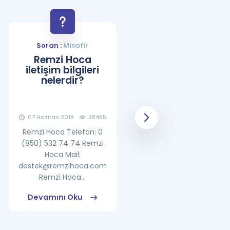
Soran :
Misafir
Soran :
Misafir
Remzi Hoca
YDS Çalışma
iletişim bilgileri
Programı Nasıl
nelerdir?
Olmalıdır?
07 Haziran 2018
28495
08 Haziran 2018
25861
Remzi Hoca Telefon: 0
(850) 532 74 74 Remzi
Hoca Mail:
destek@remzihoca.com
Remzi Hoca...
Devamını Oku
Devamını Oku