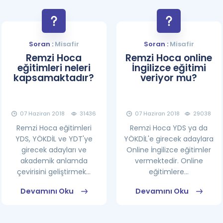
Soran :
Misafir
Soran :
Misafir
Remzi Hoca
Remzi Hoca online
eğitimleri neleri
İngilizce eğitimi
kapsamaktadır?
veriyor mu?
07 Haziran 2018
31436
07 Haziran 2018
29038
Remzi Hoca eğitimleri
Remzi Hoca YDS ya da
YDS, YÖKDİL ve YDT'ye
YÖKDİL'e girecek adaylara
girecek adayları ve
Online İngilizce eğitimler
akademik anlamda
vermektedir. Online
çevirisini geliştirmek...
eğitimlere...
Devamını Oku
Devamını Oku