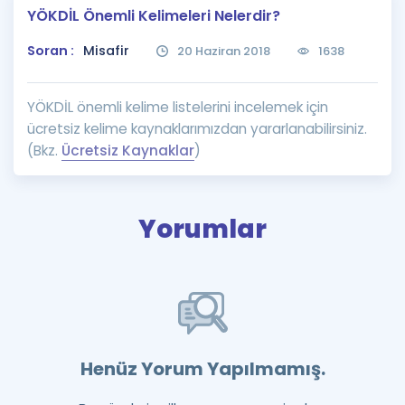
YÖKDİL Önemli Kelimeleri Nelerdir?
Puan Hesaplama
Soran :
Misafir
20 Haziran 2018
1638
Rehberlik Aracı
ÖSYM Sınav Takvimi
YÖKDİL önemli kelime listelerini incelemek için
ücretsiz kelime kaynaklarımızdan yararlanabilirsiniz.
Kampanyalar
(Bkz.
Ücretsiz Kaynaklar
)
Blog
İngilizce Gramer
Yorumlar
Henüz Yorum Yapılmamış.