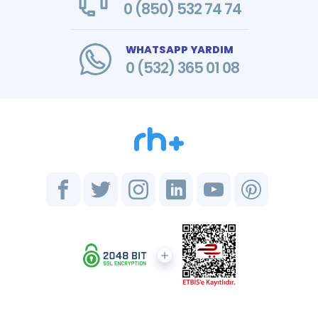
0 (850) 532 74 74
WHATSAPP YARDIM
0 (532) 365 01 08