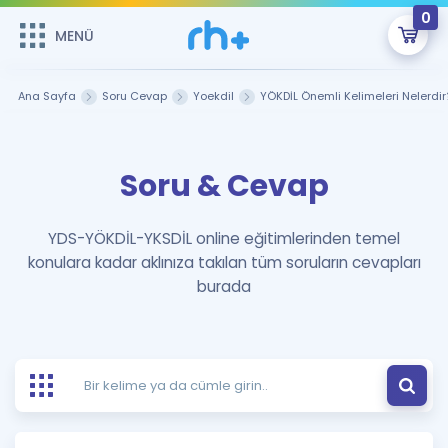
0
MENÜ
MENÜ
Üye Girişi
Ana Sayfa
Soru Cevap
Yoekdil
YÖKDİL Önemli Kelimeleri Nelerdir
Online Dersler
Sepetin Şu An Boş.
Soru & Cevap
Çalışma Paketleri
Remzi Hoca ile seni sınava hazırlayacak onlarca eğitim seni
bekliyor!
Kitaplar ve Kaynaklar
GİRİŞ YAP
YDS-YÖKDİL-YKSDİL online eğitimlerinden temel
konulara kadar aklınıza takılan tüm soruların cevapları
Katılımcı Görüşleri
Şifremi Hatırlamıyorum
burada
ÜYE DEĞİLİM
Faydalı Araçlar
Ücretsiz Kaynaklar
Blog
İngilizce Gramer
Hakkımızda
Kariyer
Sözlük
Soru & Cevap
İletişim