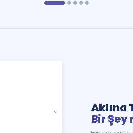
Aklına 
Bir Şey 
Henüz sorunun cev