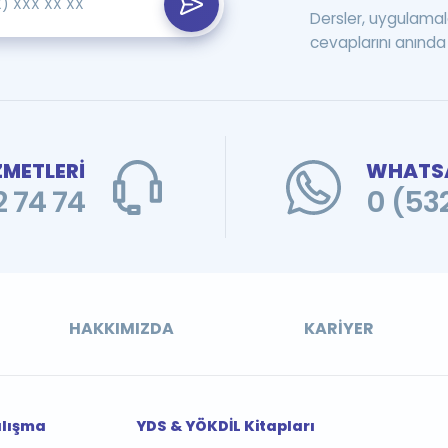
Dersler, uygulamal
cevaplarını anında 
ZMETLERİ
WHATSA
 74 74
0 (53
HAKKIMIZDA
KARIYER
alışma
YDS & YÖKDİL Kitapları