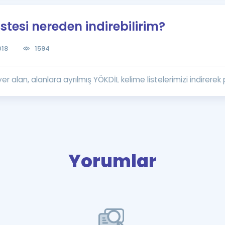
Kampanyalar
stesi nereden indirebilirim?
Eğitim ve Kitaplar
Blog
018
1594
YDS - YÖKDİL Tüm S
İngilizce Gram
 alan, alanlara ayrılmış YÖKDİL kelime listelerimizi indirerek p
İngilizce Gramer
Yorumlar