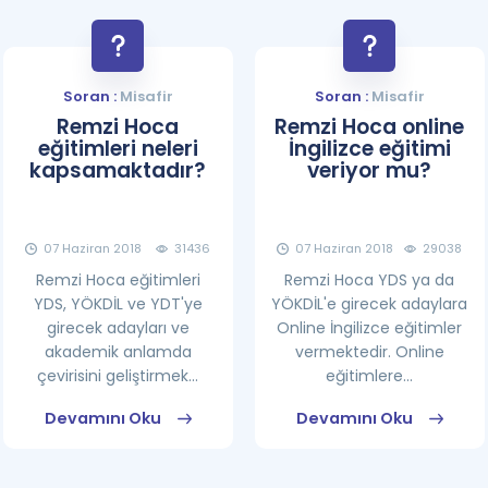
Soran :
Misafir
Soran :
Misafir
Remzi Hoca
Remzi Hoca online
eğitimleri neleri
İngilizce eğitimi
kapsamaktadır?
veriyor mu?
07 Haziran 2018
31436
07 Haziran 2018
29038
Remzi Hoca eğitimleri
Remzi Hoca YDS ya da
YDS, YÖKDİL ve YDT'ye
YÖKDİL'e girecek adaylara
girecek adayları ve
Online İngilizce eğitimler
akademik anlamda
vermektedir. Online
çevirisini geliştirmek...
eğitimlere...
Devamını Oku
Devamını Oku