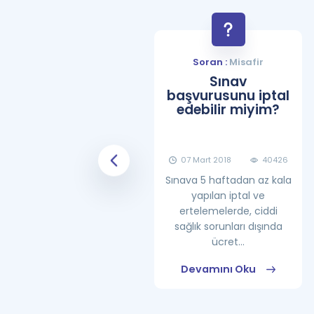
Soran :
Misafir
Soran :
Misafir
YDS Çalışma
Sınav
Programı Nasıl
başvurusunu iptal
Olmalıdır?
edebilir miyim?
08 Haziran 2018
25862
07 Mart 2018
40426
Sınava 5 haftadan az kala
yapılan iptal ve
ertelemelerde, ciddi
sağlık sorunları dışında
ücret...
Devamını Oku
Devamını Oku