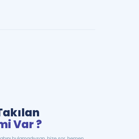
Takılan
mi Var ?
abını bulamadıysan, bize sor, hemen