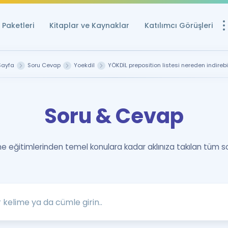
Paketleri
Kitaplar ve Kaynaklar
Katılımcı Görüşleri
Ücretsiz Kayna
Sayfa
Soru Cevap
Yoekdil
YÖKDİL preposition listesi nereden indirebi
YDS ve YÖKDİL içi
Sözlük
Soru & Cevap
İngilizce Sınavları
Puan Hesapla
 eğitimlerinden temel konulara kadar aklınıza takılan tüm s
YDS ve YÖKDİL P
Remz
Rehberlik Aracı
YDS ve YÖKDİL'e H
ÖSYM Sınav Ta
Tüm ÖSYM Sınavl