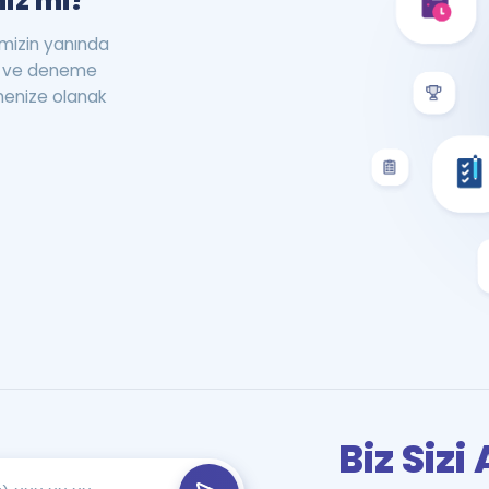
iz mi?
rimizin yanında
st ve deneme
menize olanak
Biz Siz