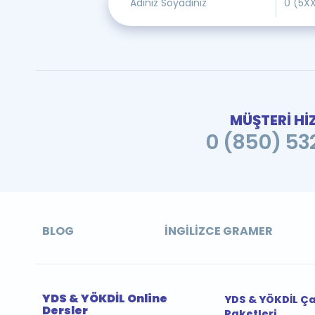
MÜŞTERİ Hİ
0 (850) 532
BLOG
İNGILIZCE GRAMER
YDS & YÖKDİL Online
YDS & YÖKDİL Ç
Dersler
Paketleri