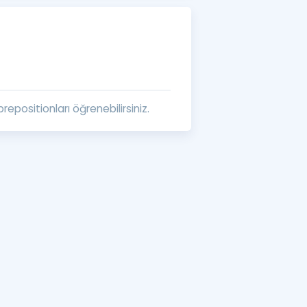
a Özel Fırsatlar
ınavlarla İlgili Haberler
er
repositionları öğrenebilirsiniz.
 ve Konu Anlatımı