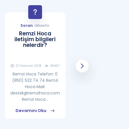
Soran :
Misafir
Soran :
Misafir
Remzi Hoca
YDS Çalışma
iletişim bilgileri
Programı Nasıl
nelerdir?
Olmalıdır?
07 Haziran 2018
28497
08 Haziran 2018
25862
Remzi Hoca Telefon: 0
(850) 532 74 74 Remzi
Hoca Mail:
destek@remzihoca.com
Remzi Hoca...
Devamını Oku
Devamını Oku