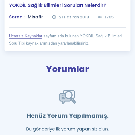
YÖKDİL Sağlık Bilimleri Soruları Nelerdir?
Puan Hesaplama
Soran :
Misafir
21 Haziran 2018
1765
Rehberlik Aracı
ÖSYM Sınav Takvimi
Ücretsiz Kaynaklar
sayfamızda bulunan YÖKDİL Sağlık Bilimleri
Soru Tipi kaynaklarımızdan yararlanabilirsiniz.
Kampanyalar
Blog
Yorumlar
İngilizce Gramer
Henüz Yorum Yapılmamış.
Bu gönderiye ilk yorum yapan siz olun.