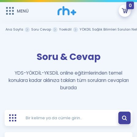
0
MENÜ
MENÜ
Üye Girişi
Ana Sayfa
Soru Cevap
Yoekdil
YÖKDİL Sağlık Bilimleri Soruları Ne
Online Dersler
Sepetin Şu An Boş.
Soru & Cevap
Çalışma Paketleri
Remzi Hoca ile seni sınava hazırlayacak onlarca eğitim seni
bekliyor!
Kitaplar ve Kaynaklar
GİRİŞ YAP
YDS-YÖKDİL-YKSDİL online eğitimlerinden temel
konulara kadar aklınıza takılan tüm soruların cevapları
Katılımcı Görüşleri
Şifremi Hatırlamıyorum
burada
ÜYE DEĞİLİM
Faydalı Araçlar
Ücretsiz Kaynaklar
Blog
İngilizce Gramer
Hakkımızda
Kariyer
Sözlük
Soru & Cevap
İletişim