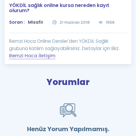
YÖKDİL sağlık online kursa nereden kayıt
Puan Hesaplama
olurum?
Rehberlik Aracı
Soran :
Misafir
21 Haziran 2018
1558
ÖSYM Sınav Takvimi
Remzi Hoca Online Dersler'den YÖKDİL Sağlık
Kampanyalar
grubuna katılım sağlayabilirsiniz. Detaylar için Bkz.
Remzi Hoca İletişim
Blog
İngilizce Gramer
Yorumlar
Henüz Yorum Yapılmamış.