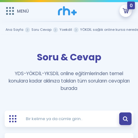
0
MENÜ
MENÜ
Üye Girişi
Ana Sayfa
Soru Cevap
Yoekdil
YÖKDİL sağlık online kursa nered
Online Dersler
Sepetin Şu An Boş.
Soru & Cevap
Çalışma Paketleri
Remzi Hoca ile seni sınava hazırlayacak onlarca eğitim seni
bekliyor!
Kitaplar ve Kaynaklar
GİRİŞ YAP
YDS-YÖKDİL-YKSDİL online eğitimlerinden temel
konulara kadar aklınıza takılan tüm soruların cevapları
Katılımcı Görüşleri
Şifremi Hatırlamıyorum
burada
ÜYE DEĞİLİM
Faydalı Araçlar
Ücretsiz Kaynaklar
Blog
İngilizce Gramer
Hakkımızda
Kariyer
Sözlük
Soru & Cevap
İletişim