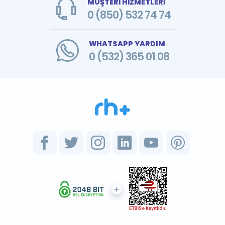
MÜŞTERİ HİZMETLERİ
0 (850) 532 74 74
WHATSAPP YARDIM
0 (532) 365 01 08