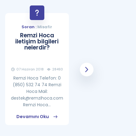
Soran :
Misafir
Soran :
Misafir
Remzi Hoca
YDS Çalışma
iletişim bilgileri
Programı Nasıl
nelerdir?
Olmalıdır?
07 Haziran 2018
28493
08 Haziran 2018
25860
Remzi Hoca Telefon: 0
(850) 532 74 74 Remzi
Hoca Mail:
destek@remzihoca.com
Remzi Hoca...
Devamını Oku
Devamını Oku