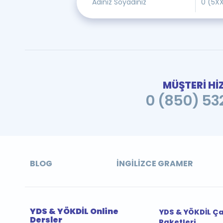
MÜŞTERİ Hİ
0 (850) 532
BLOG
İNGILIZCE GRAMER
YDS & YÖKDİL Online
YDS & YÖKDİL Ç
Dersler
Paketleri