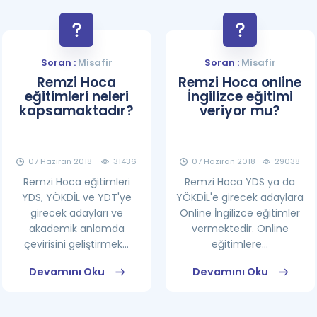
Soran :
Misafir
Soran :
Misafir
Remzi Hoca
Remzi Hoca online
eğitimleri neleri
İngilizce eğitimi
kapsamaktadır?
veriyor mu?
07 Haziran 2018
31436
07 Haziran 2018
29038
Remzi Hoca eğitimleri
Remzi Hoca YDS ya da
YDS, YÖKDİL ve YDT'ye
YÖKDİL'e girecek adaylara
girecek adayları ve
Online İngilizce eğitimler
akademik anlamda
vermektedir. Online
çevirisini geliştirmek...
eğitimlere...
Devamını Oku
Devamını Oku