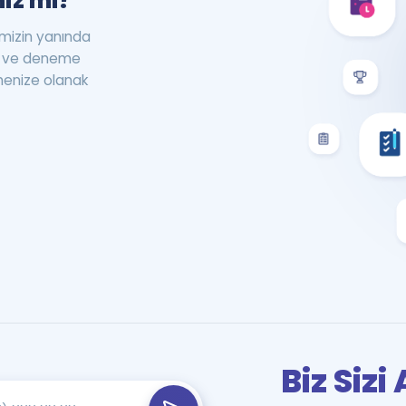
iz mi?
rimizin yanında
st ve deneme
menize olanak
Biz Siz