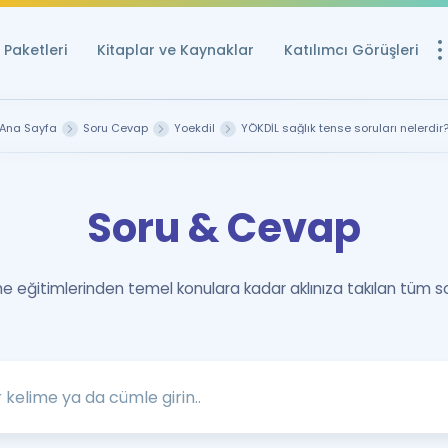
Paketleri
Kitaplar ve Kaynaklar
Katılımcı Görüşleri
Ücretsiz Kayna
Ana Sayfa
Soru Cevap
Yoekdil
YÖKDİL sağlık tense soruları nelerdir
YDS ve YÖKDİL içi
Sözlük
Soru & Cevap
İngilizce Sınavları
Puan Hesapla
 eğitimlerinden temel konulara kadar aklınıza takılan tüm s
YDS ve YÖKDİL P
Remz
Rehberlik Aracı
YDS ve YÖKDİL'e H
ÖSYM Sınav Ta
Tüm ÖSYM Sınavl