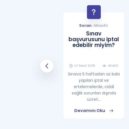
Soran :
Misafir
Soran :
Misafir
YDS Çalışma
Sınav
Programı Nasıl
başvurusunu iptal
Olmalıdır?
edebilir miyim?
08 Haziran 2018
25860
07 Mart 2018
40420
Sınava 5 haftadan az kala
yapılan iptal ve
ertelemelerde, ciddi
sağlık sorunları dışında
ücret...
Devamını Oku
Devamını Oku