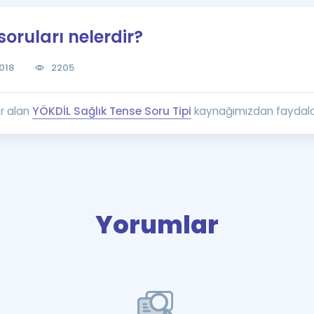
Kampanyalar
soruları nelerdir?
Eğitim ve Kitaplar
Blog
018
2205
YDS - YÖKDİL Tüm S
İngilizce Gram
r alan
YÖKDİL Sağlık Tense Soru Tipi
kaynağımızdan faydalana
İngilizce Gramer
Yorumlar