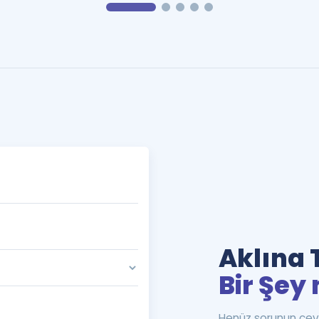
Aklına 
Bir Şey 
Henüz sorunun cev