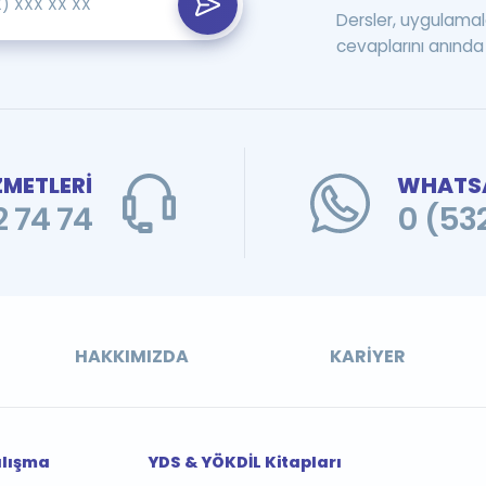
Dersler, uygulamal
cevaplarını anında 
ZMETLERİ
WHATSA
 74 74
0 (53
HAKKIMIZDA
KARIYER
alışma
YDS & YÖKDİL Kitapları