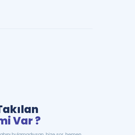
Takılan
mi Var ?
abını bulamadıysan, bize sor, hemen