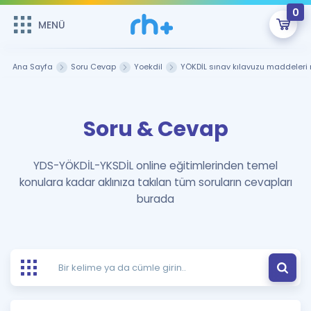
0
MENÜ
MENÜ
Üye Girişi
Ana Sayfa
Soru Cevap
Yoekdil
YÖKDİL sınav kılavuzu maddeleri 
Online Dersler
Sepetin Şu An Boş.
Soru & Cevap
Çalışma Paketleri
Remzi Hoca ile seni sınava hazırlayacak onlarca eğitim seni
bekliyor!
Kitaplar ve Kaynaklar
GİRİŞ YAP
YDS-YÖKDİL-YKSDİL online eğitimlerinden temel
konulara kadar aklınıza takılan tüm soruların cevapları
Katılımcı Görüşleri
Şifremi Hatırlamıyorum
burada
ÜYE DEĞİLİM
Faydalı Araçlar
Ücretsiz Kaynaklar
Blog
İngilizce Gramer
Hakkımızda
Kariyer
Sözlük
Soru & Cevap
İletişim