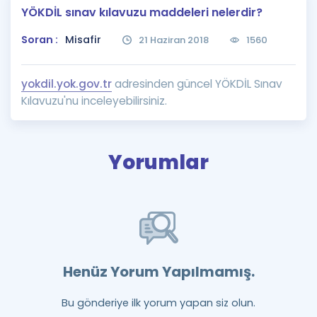
YÖKDİL sınav kılavuzu maddeleri nelerdir?
Puan Hesaplama
Soran :
Misafir
21 Haziran 2018
1560
Rehberlik Aracı
ÖSYM Sınav Takvimi
yokdil.yok.gov.tr
adresinden güncel YÖKDİL Sınav
Kılavuzu'nu inceleyebilirsiniz.
Kampanyalar
Blog
Yorumlar
İngilizce Gramer
Henüz Yorum Yapılmamış.
Bu gönderiye ilk yorum yapan siz olun.