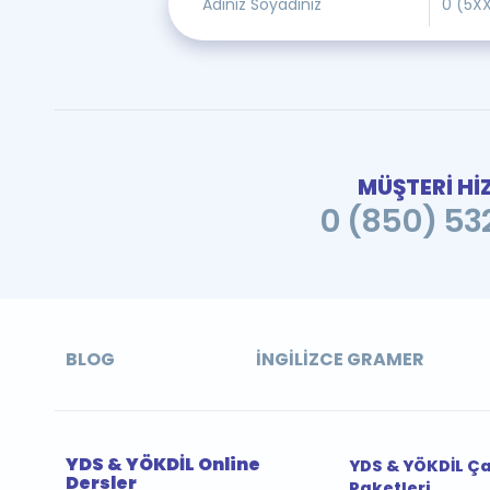
MÜŞTERİ Hİ
0 (850) 532
BLOG
İNGILIZCE GRAMER
YDS & YÖKDİL Online
YDS & YÖKDİL Ç
Dersler
Paketleri