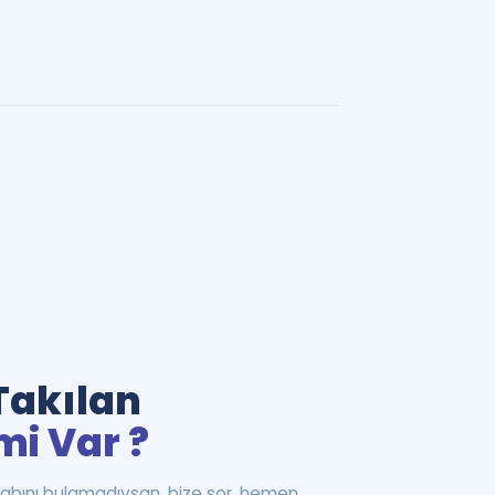
Takılan
mi Var ?
abını bulamadıysan, bize sor, hemen