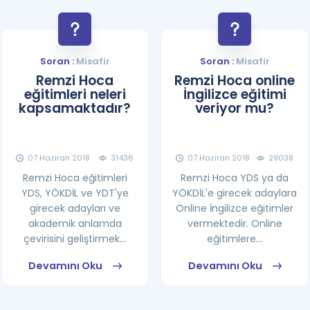
Soran :
Misafir
Soran :
Misafir
Remzi Hoca
Remzi Hoca online
eğitimleri neleri
İngilizce eğitimi
kapsamaktadır?
veriyor mu?
07 Haziran 2018
31436
07 Haziran 2018
29038
Remzi Hoca eğitimleri
Remzi Hoca YDS ya da
YDS, YÖKDİL ve YDT'ye
YÖKDİL'e girecek adaylara
girecek adayları ve
Online İngilizce eğitimler
akademik anlamda
vermektedir. Online
çevirisini geliştirmek...
eğitimlere...
Devamını Oku
Devamını Oku