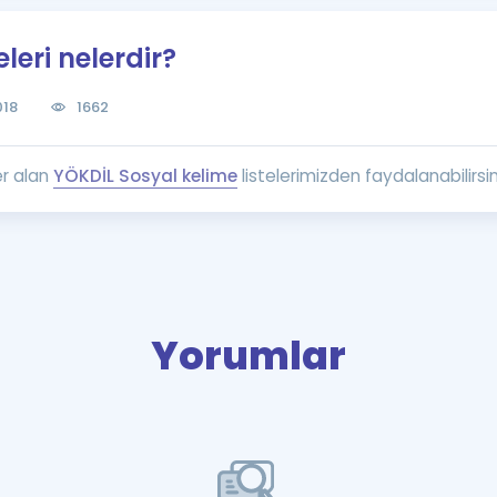
Kampanyalar
leri nelerdir?
Eğitim ve Kitaplar
Blog
018
1662
YDS - YÖKDİL Tüm S
İngilizce Gram
er alan
YÖKDİL Sosyal kelime
listelerimizden faydalanabilirsin
İngilizce Gramer
Yorumlar