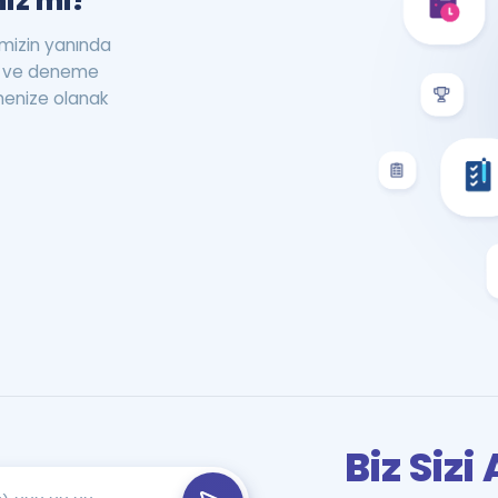
iz mi?
rimizin yanında
st ve deneme
menize olanak
Biz Siz