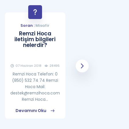
Soran :
Misafir
Soran :
Misafir
Remzi Hoca
YDS Çalışma
iletişim bilgileri
Programı Nasıl
nelerdir?
Olmalıdır?
07 Haziran 2018
28495
08 Haziran 2018
25861
Remzi Hoca Telefon: 0
(850) 532 74 74 Remzi
Hoca Mail:
destek@remzihoca.com
Remzi Hoca...
Devamını Oku
Devamını Oku