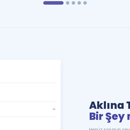
Aklına 
Bir Şey 
Henüz sorunun cev