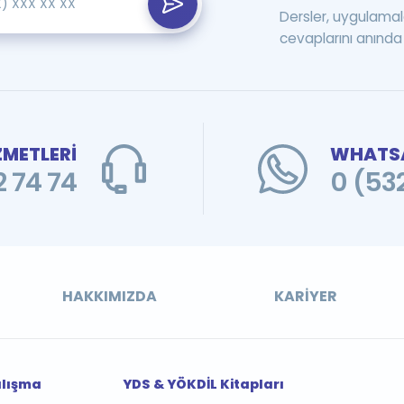
Dersler, uygulamal
cevaplarını anında 
ZMETLERİ
WHATSA
 74 74
0 (53
HAKKIMIZDA
KARIYER
alışma
YDS & YÖKDİL Kitapları