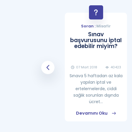
Soran :
Misafir
Soran :
Misafir
YDS Çalışma
Sınav
Programı Nasıl
başvurusunu iptal
Olmalıdır?
edebilir miyim?
08 Haziran 2018
25861
07 Mart 2018
40423
Sınava 5 haftadan az kala
yapılan iptal ve
ertelemelerde, ciddi
sağlık sorunları dışında
ücret...
Devamını Oku
Devamını Oku