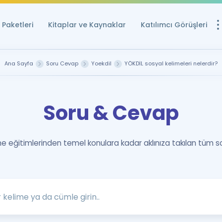
Paketleri
Kitaplar ve Kaynaklar
Katılımcı Görüşleri
Ücretsiz Kayna
Ana Sayfa
Soru Cevap
Yoekdil
YÖKDİL sosyal kelimeleri nelerdir?
YDS ve YÖKDİL içi
Sözlük
Soru & Cevap
İngilizce Sınavları
Puan Hesapla
 eğitimlerinden temel konulara kadar aklınıza takılan tüm s
YDS ve YÖKDİL P
Remz
Rehberlik Aracı
YDS ve YÖKDİL'e H
ÖSYM Sınav Ta
Tüm ÖSYM Sınavl