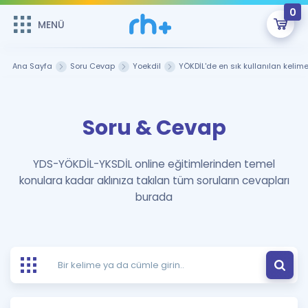
0
MENÜ
MENÜ
Üye Girişi
Ana Sayfa
Soru Cevap
Yoekdil
YÖKDİL'de en sık kullanılan kelime
Online Dersler
Sepetin Şu An Boş.
Soru & Cevap
Çalışma Paketleri
Remzi Hoca ile seni sınava hazırlayacak onlarca eğitim seni
bekliyor!
Kitaplar ve Kaynaklar
GİRİŞ YAP
YDS-YÖKDİL-YKSDİL online eğitimlerinden temel
konulara kadar aklınıza takılan tüm soruların cevapları
Katılımcı Görüşleri
Şifremi Hatırlamıyorum
burada
ÜYE DEĞİLİM
Faydalı Araçlar
Ücretsiz Kaynaklar
Blog
İngilizce Gramer
Hakkımızda
Kariyer
Sözlük
Soru & Cevap
İletişim