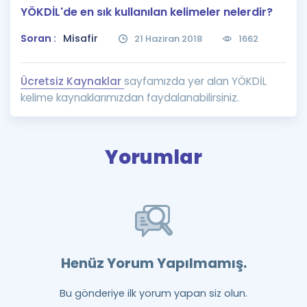
YÖKDİL'de en sık kullanılan kelimeler nelerdir?
Puan Hesaplama
Soran :
Misafir
21 Haziran 2018
1662
Rehberlik Aracı
ÖSYM Sınav Takvimi
Ücretsiz Kaynaklar
sayfamızda yer alan YÖKDİL
kelime kaynaklarımızdan faydalanabilirsiniz.
Kampanyalar
Blog
Yorumlar
İngilizce Gramer
Henüz Yorum Yapılmamış.
Bu gönderiye ilk yorum yapan siz olun.