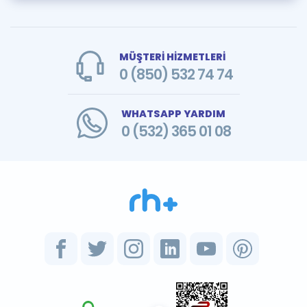
MÜŞTERİ HİZMETLERİ
0 (850) 532 74 74
WHATSAPP YARDIM
0 (532) 365 01 08