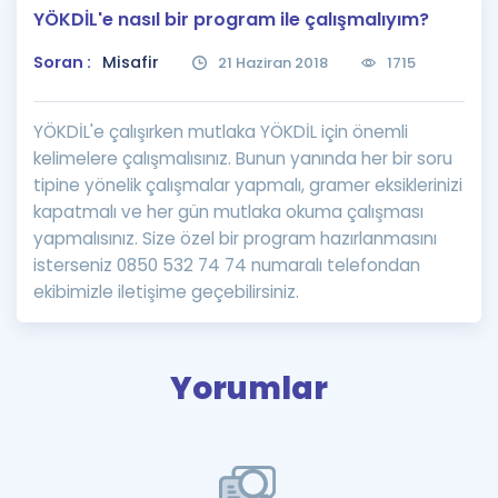
YÖKDİL'e nasıl bir program ile çalışmalıyım?
Puan Hesaplama
Soran :
Misafir
21 Haziran 2018
1715
Rehberlik Aracı
ÖSYM Sınav Takvimi
YÖKDİL'e çalışırken mutlaka YÖKDİL için önemli
kelimelere çalışmalısınız. Bunun yanında her bir soru
Kampanyalar
tipine yönelik çalışmalar yapmalı, gramer eksiklerinizi
kapatmalı ve her gün mutlaka okuma çalışması
Blog
yapmalısınız. Size özel bir program hazırlanmasını
isterseniz 0850 532 74 74 numaralı telefondan
İngilizce Gramer
ekibimizle iletişime geçebilirsiniz.
Yorumlar