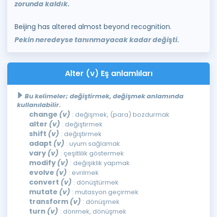
zorunda kaldık.
Beijing has altered almost beyond recognition.
Pekin neredeyse tanınmayacak kadar değişti.
Alter (v) Eş anlamlıları
Bu kelimeler; değiştirmek, değişmek anlamında
kullanılabilir.
change
(v)
: değişmek, (para) bozdurmak
alter
(v)
: değiştirmek
shift
(v)
: değiştirmek
adapt
(v)
: uyum sağlamak
vary
(v)
: çeşitlilik göstermek
modify
(v)
: değişiklik yapmak
evolve
(v)
: evrilmek
convert
(v)
: dönüştürmek
mutate
(v)
: mutasyon geçirmek
transform
(v)
: dönüşmek
turn
(v)
: dönmek, dönüşmek