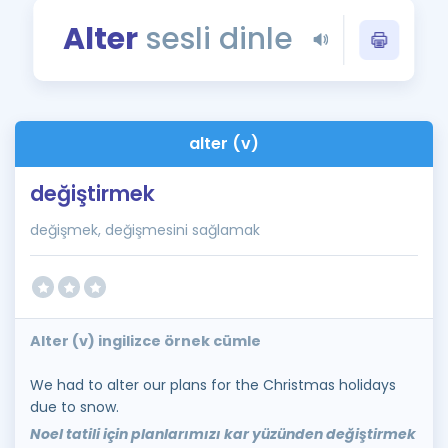
Puan Hesaplama
Alter
sesli dinle
Rehberlik Aracı
ÖSYM Sınav Takvimi
alter (v)
Kampanyalar
değiştirmek
Blog
değişmek, değişmesini sağlamak
İngilizce Gramer
Alter (v) ingilizce örnek cümle
We had to alter our plans for the Christmas holidays
due to snow.
Noel tatili için planlarımızı kar yüzünden değiştirmek