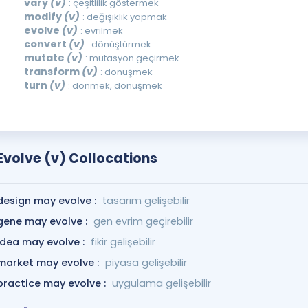
vary
(v)
: çeşitlilik göstermek
modify
(v)
: değişiklik yapmak
evolve
(v)
: evrilmek
convert
(v)
: dönüştürmek
mutate
(v)
: mutasyon geçirmek
transform
(v)
: dönüşmek
turn
(v)
: dönmek, dönüşmek
Evolve (v) Collocations
design may evolve :
tasarım gelişebilir
gene may evolve :
gen evrim geçirebilir
idea may evolve :
fikir gelişebilir
market may evolve :
piyasa gelişebilir
practice may evolve :
uygulama gelişebilir