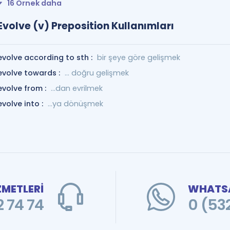
16 Örnek daha
Evolve (v) Preposition Kullanımları
evolve according to sth :
bir şeye göre gelişmek
evolve towards :
... doğru gelişmek
evolve from :
...dan evrilmek
evolve into :
...ya dönüşmek
ZMETLERİ
WHATSA
 74 74
0 (53