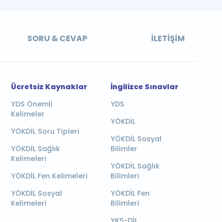
SORU & CEVAP
İLETIŞIM
Ücretsiz Kaynaklar
İngilizce Sınavlar
YDS Önemli
YDS
Kelimeler
YÖKDİL
YÖKDİL Soru Tipleri
YÖKDİL Sosyal
YÖKDİL Sağlık
Bilimler
Kelimeleri
YÖKDİL Sağlık
YÖKDİL Fen Kelimeleri
Bilimleri
YÖKDİL Sosyal
YÖKDİL Fen
Kelimeleri
Bilimleri
YKS-DİL