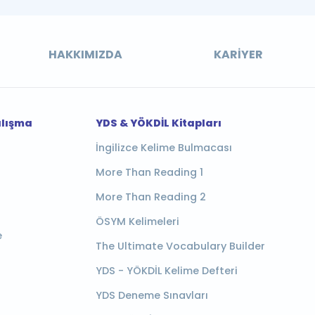
HAKKIMIZDA
KARIYER
alışma
YDS & YÖKDİL Kitapları
İngilizce Kelime Bulmacası
More Than Reading 1
More Than Reading 2
ÖSYM Kelimeleri
e
The Ultimate Vocabulary Builder
YDS - YÖKDİL Kelime Defteri
YDS Deneme Sınavları