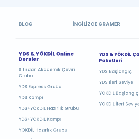
BLOG
İNGILIZCE GRAMER
YDS & YÖKDİL Online
YDS & YÖKDİL Ç
Dersler
Paketleri
Sıfırdan Akademik Çeviri
YDS Başlangıç
Grubu
YDS İleri Seviye
YDS Express Grubu
YÖKDİL Başlangıç
YDS Kampı
YÖKDİL İleri Seviy
YDS+YÖKDİL Hazırlık Grubu
YDS+YÖKDİL Kampı
YÖKDİL Hazırlık Grubu