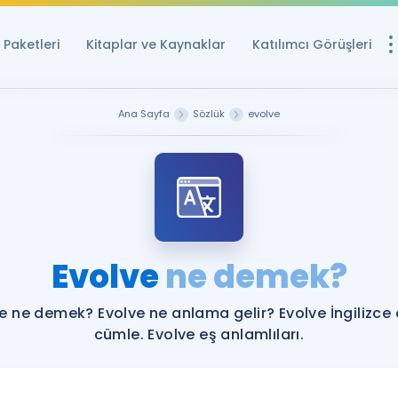
Paketleri
Kitaplar ve Kaynaklar
Katılımcı Görüşleri
Ücretsiz Kayna
Ana Sayfa
Sözlük
evolve
YDS ve YÖKDİL içi
Sözlük
İngilizce Sınavları
Puan Hesapla
Evolve
ne demek?
YDS ve YÖKDİL P
Remz
Rehberlik Aracı
e ne demek? Evolve ne anlama gelir? Evolve İngilizce
YDS ve YÖKDİL'e H
cümle. Evolve eş anlamlıları.
ÖSYM Sınav Ta
Tüm ÖSYM Sınavl