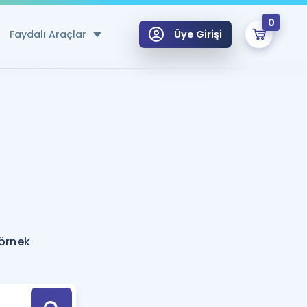
0
Faydalı Araçlar
Üye Girişi
klar
n Ücretsiz Kaynaklar
 için Özel Sözlük
Sepetin Şu An Boş.
ma
uan Hesaplama Aracı
i Hoca ile seni sınava hazırlayacak onlarca eğitim seni bekliyor!
Şifremi Hatırlamıyorum
GİRİŞ YAP
 örnek
azırlananlar için Öneriler
kvimi
ÜYE DEĞİLİM
arı Tek Takvimde