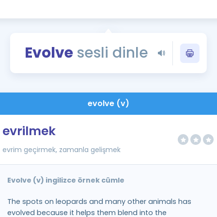
Kampanyalar
Eğitim ve Kitaplar
Blog
Evolve
sesli dinle
YDS - YÖKDİL Tüm S
İngilizce Gram
İngilizce Gramer
evolve (v)
evrilmek
evrim geçirmek, zamanla gelişmek
Evolve (v) ingilizce örnek cümle
The spots on leopards and many other animals has
evolved because it helps them blend into the