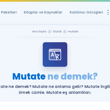
Paketleri
Kitaplar ve Kaynaklar
Katılımcı Görüşleri
Ücretsiz Kayna
Ana Sayfa
Sözlük
mutate
YDS ve YÖKDİL içi
Sözlük
İngilizce Sınavları
Puan Hesapla
Mutate
ne demek?
YDS ve YÖKDİL P
Remz
Rehberlik Aracı
ate ne demek? Mutate ne anlama gelir? Mutate İngil
YDS ve YÖKDİL'e H
örnek cümle. Mutate eş anlamlıları.
ÖSYM Sınav Ta
Tüm ÖSYM Sınavl