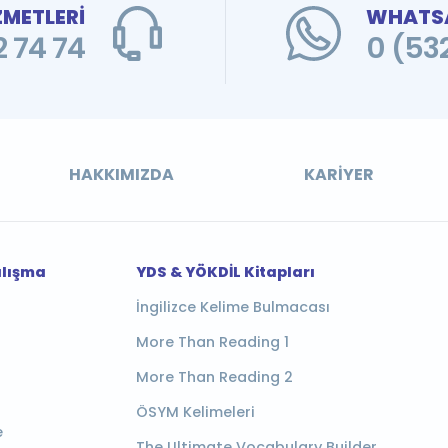
ZMETLERİ
WHATSA
 74 74
0 (53
HAKKIMIZDA
KARIYER
alışma
YDS & YÖKDİL Kitapları
İngilizce Kelime Bulmacası
More Than Reading 1
More Than Reading 2
ÖSYM Kelimeleri
e
The Ultimate Vocabulary Builder