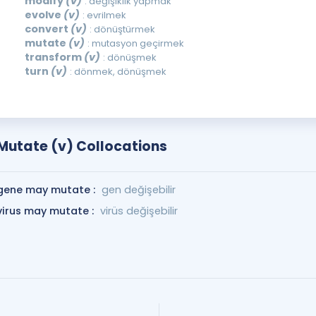
modify
(v)
: değişiklik yapmak
evolve
(v)
: evrilmek
convert
(v)
: dönüştürmek
mutate
(v)
: mutasyon geçirmek
transform
(v)
: dönüşmek
turn
(v)
: dönmek, dönüşmek
Mutate (v) Collocations
gene may mutate :
gen değişebilir
virus may mutate :
virüs değişebilir