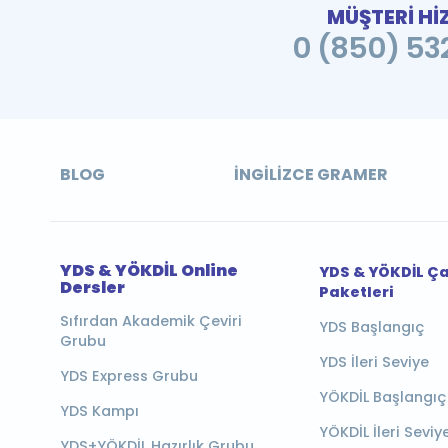
MÜŞTERİ Hİ
0 (850) 532
BLOG
İNGILIZCE GRAMER
YDS & YÖKDİL Online
YDS & YÖKDİL Ç
Dersler
Paketleri
Sıfırdan Akademik Çeviri
YDS Başlangıç
Grubu
YDS İleri Seviye
YDS Express Grubu
YÖKDİL Başlangıç
YDS Kampı
YÖKDİL İleri Seviy
YDS+YÖKDİL Hazırlık Grubu