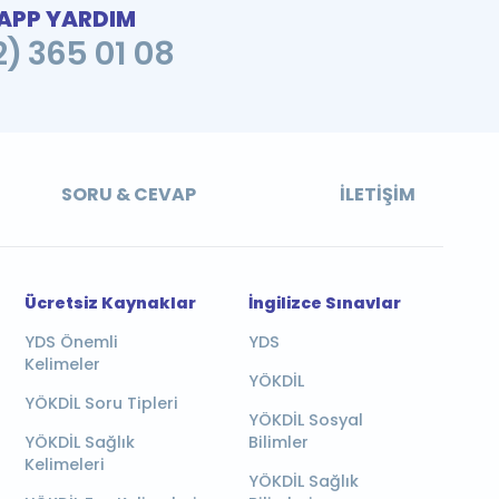
PP YARDIM
2) 365 01 08
SORU & CEVAP
İLETIŞIM
Ücretsiz Kaynaklar
İngilizce Sınavlar
YDS Önemli
YDS
Kelimeler
YÖKDİL
YÖKDİL Soru Tipleri
YÖKDİL Sosyal
YÖKDİL Sağlık
Bilimler
Kelimeleri
YÖKDİL Sağlık