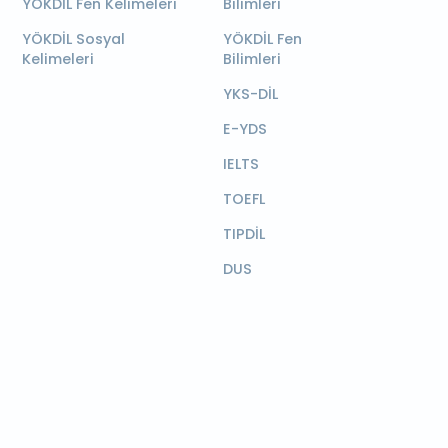
YÖKDİL Fen Kelimeleri
Bilimleri
YÖKDİL Sosyal
YÖKDİL Fen
Kelimeleri
Bilimleri
YKS-DİL
E-YDS
IELTS
TOEFL
TIPDİL
DUS