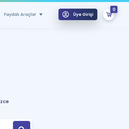
0
Faydalı Araçlar
Üye Girişi
klar
n Ücretsiz Kaynaklar
 için Özel Sözlük
Sepetin Şu An Boş.
ma
uan Hesaplama Aracı
i Hoca ile seni sınava hazırlayacak onlarca eğitim seni bekliyor!
Şifremi Hatırlamıyorum
GİRİŞ YAP
izce
azırlananlar için Öneriler
kvimi
ÜYE DEĞİLİM
arı Tek Takvimde