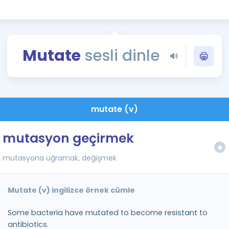
Kampanyalar
Eğitim ve Kitaplar
Blog
Mutate
sesli dinle
YDS - YÖKDİL Tüm S
İngilizce Gram
İngilizce Gramer
mutate (v)
mutasyon geçirmek
mutasyona uğramak, değişmek
Mutate (v) ingilizce örnek cümle
Some bacteria have mutated to become resistant to
antibiotics.