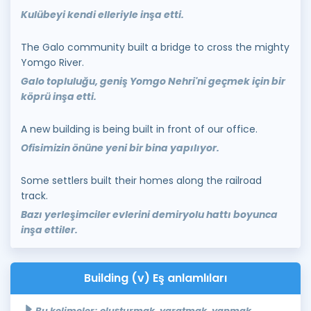
Kulübeyi kendi elleriyle inşa etti.
The Galo community built a bridge to cross the mighty
Yomgo River.
Galo topluluğu, geniş Yomgo Nehri'ni geçmek için bir
köprü inşa etti.
A new building is being built in front of our office.
Ofisimizin önüne yeni bir bina yapılıyor.
Some settlers built their homes along the railroad
track.
Bazı yerleşimciler evlerini demiryolu hattı boyunca
inşa ettiler.
Building (v) Eş anlamlıları
Bu kelimeler; oluşturmak, yaratmak, yapmak