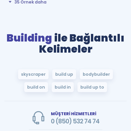
35 Örnek daha
Building
ile Bağlantılı
Kelimeler
skyscraper
build up
bodybuilder
build on
build in
build up to
MÜŞTERİ HİZMETLERİ
0 (850) 532 74 74