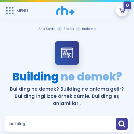
0
MENÜ
MENÜ
Üye Girişi
Ana Sayfa
Sözlük
building
Online Dersler
Sepetin Şu An Boş.
Çalışma Paketleri
Remzi Hoca ile seni sınava hazırlayacak onlarca eğitim seni
bekliyor!
Kitaplar ve Kaynaklar
GİRİŞ YAP
Building
ne demek?
Katılımcı Görüşleri
Şifremi Hatırlamıyorum
Building ne demek? Building ne anlama gelir?
Building İngilizce örnek cümle. Building eş
ÜYE DEĞİLİM
Faydalı Araçlar
anlamlıları.
Ücretsiz Kaynaklar
Blog
İngilizce Gramer
Hakkımızda
Kariyer
Sözlük
Soru & Cevap
İletişim