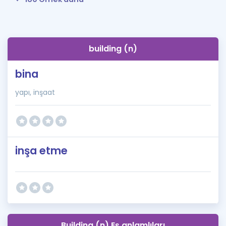
building (n)
bina
yapı, inşaat
inşa etme
Building (n) Eş anlamlıları