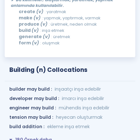
anlamında kullanılabilir.
create
(v)
: yaratmak
make
(v)
: yapmak, yaptırmak, varmak
produce
(v)
: üretmek, neden olmak
build
(v)
: inşa etmek
generate
(v)
: üretmek
form
(v)
: oluşmak
Building (n) Collocations
builder may build :
inşaatçı inşa edebilir
developer may build :
imarcı inşa edebilir
engineer may build :
mühendis inşa edebilir
tension may build :
heyecan oluşturmak
build addition :
ekleme inşa etmek
180 Örnek daha