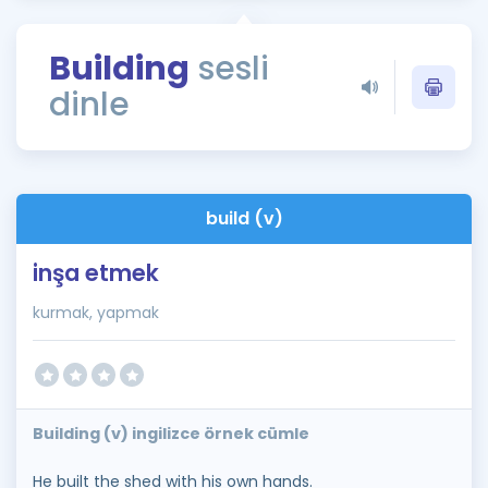
Puan Hesaplama
Building
sesli
Rehberlik Aracı
dinle
ÖSYM Sınav Takvimi
Kampanyalar
Blog
build (v)
İngilizce Gramer
inşa etmek
kurmak, yapmak
Building (v) ingilizce örnek cümle
He built the shed with his own hands.