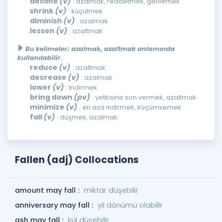
decline
(v)
: azalmak, reddetmek, gerilemek
shrink
(v)
: küçülmek
diminish
(v)
: azalmak
lessen
(v)
: azaltmak
Bu kelimeler; azalmak, azaltmak anlamında
kullanılabilir.
reduce
(v)
: azaltmak
decrease
(v)
: azalmak
lower
(v)
: indirmek
bring down
(pv)
: yetkisine son vermek, azaltmak
minimize
(v)
: en aza indirmek, küçümsemek
fall
(v)
: düşmek, azalmak
Fallen (adj) Collocations
amount may fall :
miktar düşebilir
anniversary may fall :
yıl dönümü olabilir
ash may fall :
kül düşebilir