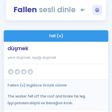
Puan Hesaplama
Fallen
sesli dinle
Rehberlik Aracı
ÖSYM Sınav Takvimi
fall (v)
Kampanyalar
düşmek
Blog
yere düşmek, aşağı düşmek
İngilizce Gramer
Fallen (v) ingilizce örnek cümle
The worker fell off the roof and broke his leg.
İşçi çatıdan düştü ve bacağını kırdı.