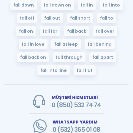
fall down
fall down on
fall in
fall into
fall off
fall out
fall short
fall to
fall on
fall for
fall back
fall over
fall in love
fall asleep
fall behind
fall back on
fall through
fall apart
fall into line
fall flat
MÜŞTERİ HİZMETLERİ
0 (850) 532 74 74
WHATSAPP YARDIM
0 (532) 365 01 08