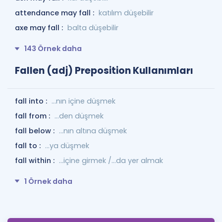
attendance may fall :
katılım düşebilir
axe may fall :
balta düşebilir
143 Örnek daha
Fallen (adj) Preposition Kullanımları
fall into :
...nın içine düşmek
fall from :
...den düşmek
fall below :
...nın altına düşmek
fall to :
...ya düşmek
fall within :
...içine girmek /...da yer almak
1 Örnek daha