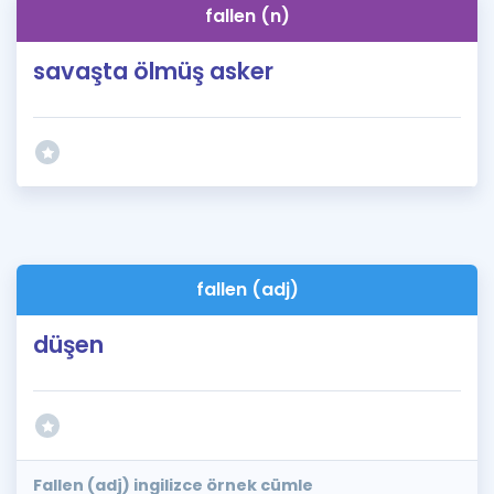
fallen (n)
savaşta ölmüş asker
fallen (adj)
düşen
Fallen (adj) ingilizce örnek cümle