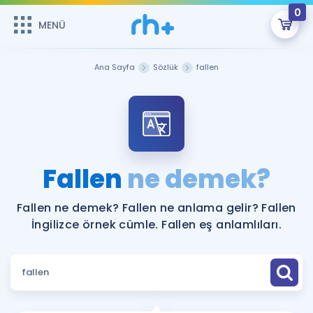
0
MENÜ
MENÜ
Üye Girişi
Ana Sayfa
Sözlük
fallen
Online Dersler
Sepetin Şu An Boş.
Çalışma Paketleri
Remzi Hoca ile seni sınava hazırlayacak onlarca eğitim seni
bekliyor!
Kitaplar ve Kaynaklar
GİRİŞ YAP
Fallen
ne demek?
Katılımcı Görüşleri
Şifremi Hatırlamıyorum
Fallen ne demek? Fallen ne anlama gelir? Fallen
İngilizce örnek cümle. Fallen eş anlamlıları.
ÜYE DEĞİLİM
Faydalı Araçlar
Ücretsiz Kaynaklar
Blog
İngilizce Gramer
Hakkımızda
Kariyer
Sözlük
Soru & Cevap
İletişim