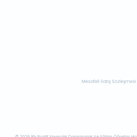
Mesafeli Satış Sözleşmesi
© 2026 Rh Pozitif Yayıncılık Danışmanlık Ve Eğitim Öğretim Hizme