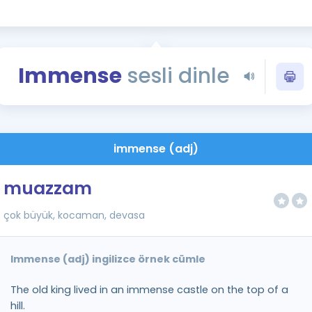
Kampanyalar
Eğitim ve Kitaplar
Blog
Immense
sesli dinle
YDS - YÖKDİL Tüm S
İngilizce Gram
İngilizce Gramer
immense (adj)
muazzam
çok büyük, kocaman, devasa
Immense (adj) ingilizce örnek cümle
The old king lived in an immense castle on the top of a
hill.