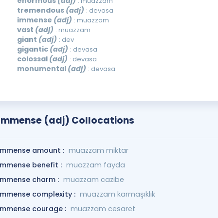
enormous
(adj)
: muazzam
tremendous
(adj)
: devasa
immense
(adj)
: muazzam
vast
(adj)
: muazzam
giant
(adj)
: dev
gigantic
(adj)
: devasa
colossal
(adj)
: devasa
monumental
(adj)
: devasa
Immense (adj) Collocations
immense amount :
muazzam miktar
immense benefit :
muazzam fayda
immense charm :
muazzam cazibe
immense complexity :
muazzam karmaşıklık
immense courage :
muazzam cesaret