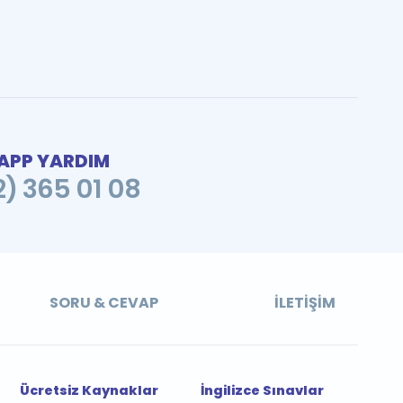
PP YARDIM
2) 365 01 08
SORU & CEVAP
İLETIŞIM
Ücretsiz Kaynaklar
İngilizce Sınavlar