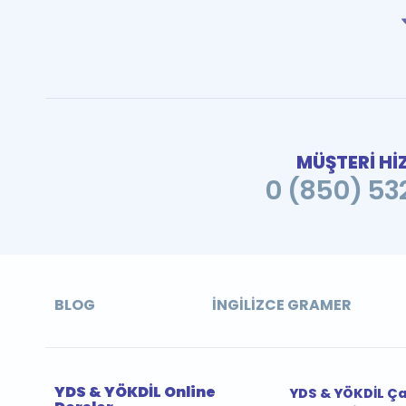
MÜŞTERİ Hİ
0 (850) 532
BLOG
İNGILIZCE GRAMER
YDS & YÖKDİL Online
YDS & YÖKDİL Ç