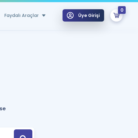
0
Faydalı Araçlar
Üye Girişi
klar
n Ücretsiz Kaynaklar
 için Özel Sözlük
Sepetin Şu An Boş.
ma
uan Hesaplama Aracı
i Hoca ile seni sınava hazırlayacak onlarca eğitim seni bekliyor!
Şifremi Hatırlamıyorum
GİRİŞ YAP
se
azırlananlar için Öneriler
kvimi
ÜYE DEĞİLİM
arı Tek Takvimde