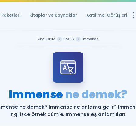
Paketleri
Kitaplar ve Kaynaklar
Katılımcı Görüşleri
Ücretsiz Kayna
Ana Sayfa
Sözlük
immense
YDS ve YÖKDİL içi
Sözlük
İngilizce Sınavları
Puan Hesapla
Immense
ne demek?
YDS ve YÖKDİL P
Remz
Rehberlik Aracı
mmense ne demek? Immense ne anlama gelir? Immen
YDS ve YÖKDİL'e H
İngilizce örnek cümle. Immense eş anlamlıları.
ÖSYM Sınav Ta
Tüm ÖSYM Sınavl