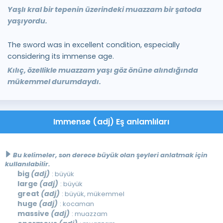
Yaşlı kral bir tepenin üzerindeki muazzam bir şatoda
yaşıyordu.
The sword was in excellent condition, especially
considering its immense age.
Kılıç, özellikle muazzam yaşı göz önüne alındığında
mükemmel durumdaydı.
Immense (adj) Eş anlamlıları
Bu kelimeler, son derece büyük olan şeyleri anlatmak için
kullanılabilir.
big
(adj)
: büyük
large
(adj)
: büyük
great
(adj)
: büyük, mükemmel
huge
(adj)
: kocaman
massive
(adj)
: muazzam