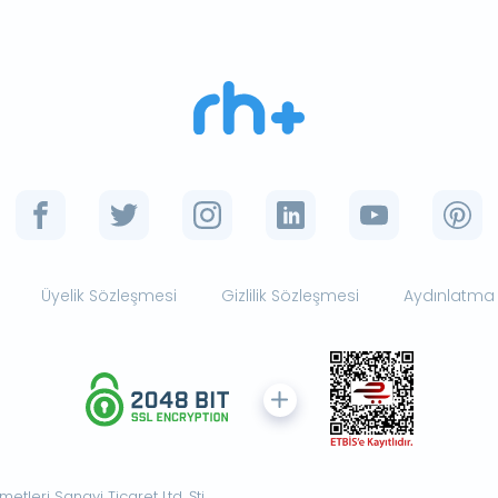
Üyelik Sözleşmesi
Gizlilik Sözleşmesi
Aydınlatma
tleri Sanayi Ticaret Ltd. Şti.