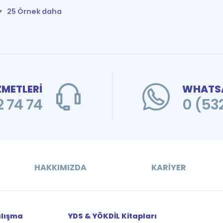
25 Örnek daha
ZMETLERİ
WHATSA
 74 74
0 (53
HAKKIMIZDA
KARIYER
alışma
YDS & YÖKDİL Kitapları