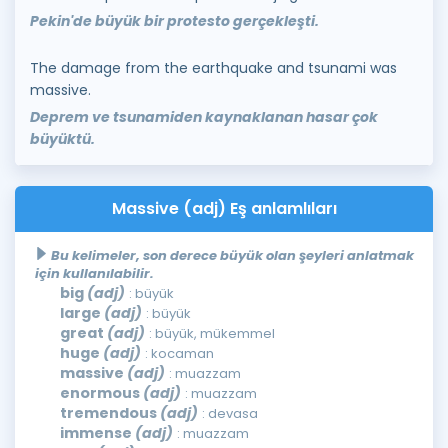
Pekin'de büyük bir protesto gerçekleşti.
The damage from the earthquake and tsunami was
massive.
Deprem ve tsunamiden kaynaklanan hasar çok
büyüktü.
Massive (adj) Eş anlamlıları
Bu kelimeler, son derece büyük olan şeyleri anlatmak
için kullanılabilir.
big
(adj)
: büyük
large
(adj)
: büyük
great
(adj)
: büyük, mükemmel
huge
(adj)
: kocaman
massive
(adj)
: muazzam
enormous
(adj)
: muazzam
tremendous
(adj)
: devasa
immense
(adj)
: muazzam