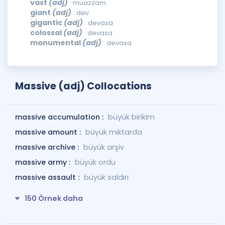
vast
(adj)
: muazzam
giant
(adj)
: dev
gigantic
(adj)
: devasa
colossal
(adj)
: devasa
monumental
(adj)
: devasa
Massive (adj) Collocations
massive accumulation :
büyük birikim
massive amount :
büyük miktarda
massive archive :
büyük arşiv
massive army :
büyük ordu
massive assault :
büyük saldırı
150 Örnek daha