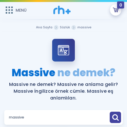
0
MENÜ
MENÜ
Üye Girişi
Ana Sayfa
Sözlük
massive
Online Dersler
Sepetin Şu An Boş.
Çalışma Paketleri
Remzi Hoca ile seni sınava hazırlayacak onlarca eğitim seni
bekliyor!
Kitaplar ve Kaynaklar
GİRİŞ YAP
Massive
ne demek?
Katılımcı Görüşleri
Şifremi Hatırlamıyorum
Massive ne demek? Massive ne anlama gelir?
Massive İngilizce örnek cümle. Massive eş
ÜYE DEĞİLİM
Faydalı Araçlar
anlamlıları.
Ücretsiz Kaynaklar
Blog
İngilizce Gramer
Hakkımızda
Kariyer
Sözlük
Soru & Cevap
İletişim