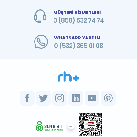
MÜŞTERİ HİZMETLERİ
0 (850) 532 74 74
WHATSAPP YARDIM
0 (532) 365 01 08