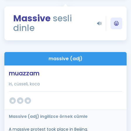
Puan Hesaplama
Massive
sesli
Rehberlik Aracı
dinle
ÖSYM Sınav Takvimi
Kampanyalar
Blog
massive (adj)
İngilizce Gramer
muazzam
iri, cüsseli, koca
Massive (adj) ingilizce örnek cümle
A massive protest took place in Beijing.