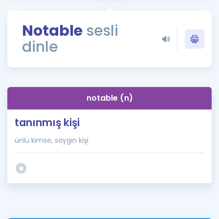
Puan Hesaplama
Notable
sesli
Rehberlik Aracı
dinle
ÖSYM Sınav Takvimi
Kampanyalar
Blog
notable (n)
İngilizce Gramer
tanınmış kişi
ünlü kimse, saygın kişi