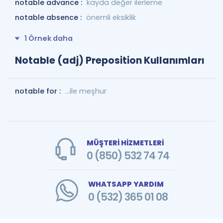
notable advance :
kayda değer ilerleme
notable absence :
önemli eksiklik
1 Örnek daha
Notable (adj) Preposition Kullanımları
notable for :
...ile meşhur
MÜŞTERİ HİZMETLERİ
0 (850) 532 74 74
WHATSAPP YARDIM
0 (532) 365 01 08