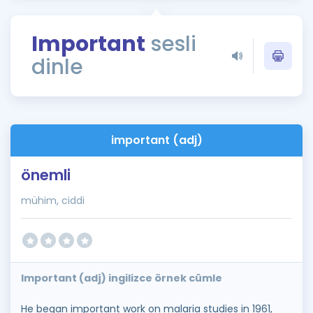
Puan Hesaplama
Important
sesli
Rehberlik Aracı
dinle
ÖSYM Sınav Takvimi
Kampanyalar
Blog
important (adj)
İngilizce Gramer
önemli
mühim, ciddi
Important (adj) ingilizce örnek cümle
He began important work on malaria studies in 1961,