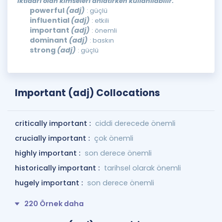
iktidarı olan kimseleri anlatırken kullanılabilir.
powerful
(adj)
: güçlü
influential
(adj)
: etkili
important
(adj)
: önemli
dominant
(adj)
: baskın
strong
(adj)
: güçlü
Important (adj) Collocations
critically important :
ciddi derecede önemli
crucially important :
çok önemli
highly important :
son derece önemli
historically important :
tarihsel olarak önemli
hugely important :
son derece önemli
220 Örnek daha