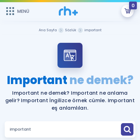
0
MENÜ
MENÜ
Üye Girişi
Ana Sayfa
Sözlük
important
Online Dersler
Sepetin Şu An Boş.
Çalışma Paketleri
Remzi Hoca ile seni sınava hazırlayacak onlarca eğitim seni
bekliyor!
Kitaplar ve Kaynaklar
GİRİŞ YAP
Important
ne demek?
Katılımcı Görüşleri
Şifremi Hatırlamıyorum
Important ne demek? Important ne anlama
gelir? Important İngilizce örnek cümle. Important
ÜYE DEĞİLİM
Faydalı Araçlar
eş anlamlıları.
Ücretsiz Kaynaklar
Blog
İngilizce Gramer
Hakkımızda
Kariyer
Sözlük
Soru & Cevap
İletişim