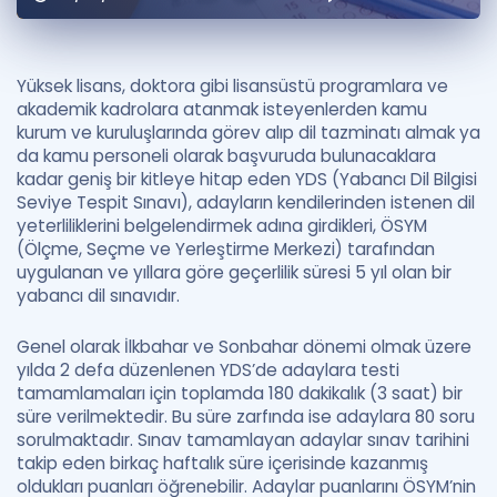
Puan Hesaplama
Rehberlik Aracı
Yüksek lisans, doktora gibi lisansüstü programlara ve
akademik kadrolara atanmak isteyenlerden kamu
ÖSYM Sınav Takvimi
kurum ve kuruluşlarında görev alıp dil tazminatı almak ya
da kamu personeli olarak başvuruda bulunacaklara
Kampanyalar
kadar geniş bir kitleye hitap eden YDS (Yabancı Dil Bilgisi
Seviye Tespit Sınavı), adayların kendilerinden istenen dil
Blog
yeterliliklerini belgelendirmek adına girdikleri, ÖSYM
(Ölçme, Seçme ve Yerleştirme Merkezi) tarafından
İngilizce Gramer
uygulanan ve yıllara göre geçerlilik süresi 5 yıl olan bir
yabancı dil sınavıdır.
Genel olarak İlkbahar ve Sonbahar dönemi olmak üzere
yılda 2 defa düzenlenen YDS’de adaylara testi
tamamlamaları için toplamda 180 dakikalık (3 saat) bir
süre verilmektedir. Bu süre zarfında ise adaylara 80 soru
sorulmaktadır. Sınav tamamlayan adaylar sınav tarihini
takip eden birkaç haftalık süre içerisinde kazanmış
oldukları puanları öğrenebilir. Adaylar puanlarını ÖSYM’nin