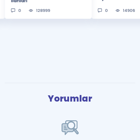
İlanları
0
128999
0
14906
Yorumlar