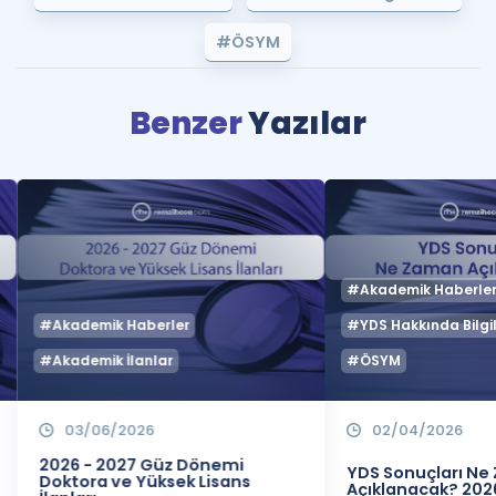
#ÖSYM
Benzer
Yazılar
#Akademik Haberle
#Akademik Haberler
#YDS Hakkında Bilgil
#Akademik İlanlar
#ÖSYM
03/06/2026
02/04/2026
2026 - 2027 Güz Dönemi
YDS Sonuçları N
Doktora ve Yüksek Lisans
Açıklanacak? 202