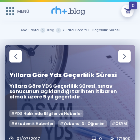
0
MENÜ
MENÜ
Üye Girişi
Ana Sayfa
Blog
Yıllara Göre YDS Geçerlilik Süresi
Online Dersler
Sepetin Şu An Boş.
Çalışma Paketleri
Remzi Hoca ile seni sınava hazırlayacak onlarca eğitim seni
bekliyor!
Kitaplar ve Kaynaklar
GİRİŞ YAP
Yıllara Göre Yds Geçerlilik Süresi
Yıllara Göre YDS Geçerlilik Süresi, sınav
Katılımcı Görüşleri
Şifremi Hatırlamıyorum
sonucunun açıklandığı tarihten itibaren
olmak üzere 5 yıl geçerlidir.
ÜYE DEĞİLİM
Faydalı Araçlar
#YDS Hakkında Bilgiler ve Haberler
Ücretsiz Kaynaklar
Blog
İngilizce Gramer
#Akademik Haberler
#Yabancı Dil Öğrenimi
#ÖSYM
Hakkımızda
Kariyer
Sözlük
Soru & Cevap
İletişim
01/07/2017
0
171500