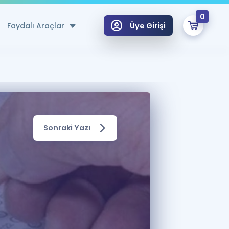
0
Faydalı Araçlar
Üye Girişi
klar
n Ücretsiz Kaynaklar
 için Özel Sözlük
Sonraki Yazı
Sepetin Şu An Boş.
ma
uan Hesaplama Aracı
i Hoca ile seni sınava hazırlayacak onlarca eğitim seni bekliyor!
Şifremi Hatırlamıyorum
GİRİŞ YAP
azırlananlar için Öneriler
kvimi
ÜYE DEĞİLİM
arı Tek Takvimde