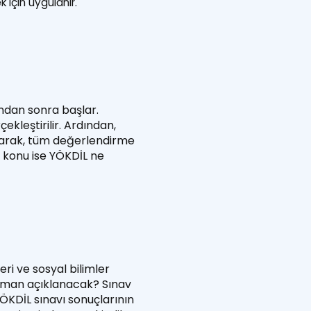
 için uygulanır.
dan sonra başlar.
ekleştirilir. Ardından,
olarak, tüm değerlendirme
 konu ise YÖKDİL ne
leri ve sosyal bilimler
zaman açıklanacak? Sınav
ÖKDİL sınavı sonuçlarının