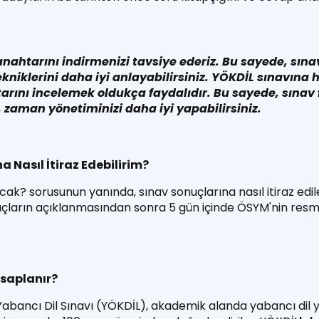
anahtarını indirmenizi tavsiye ederiz. Bu sayede, sına
kniklerini daha iyi anlayabilirsiniz. YÖKDİL sınavına 
arını incelemek oldukça faydalıdır. Bu sayede, sınav f
, zaman yönetiminizi daha iyi yapabilirsiniz.
a Nasıl İtiraz Edebilirim?
ak? sorusunun yanında, sınav sonuçlarına nasıl itiraz ed
nuçların açıklanmasından sonra 5 gün içinde ÖSYM'nin resmi
esaplanır?
bancı Dil Sınavı (YÖKDİL), akademik alanda yabancı dil yet