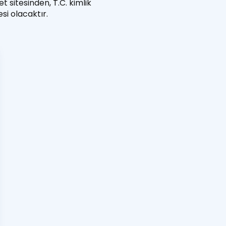
t sitesinden, T.C. kimlik
esi olacaktır.