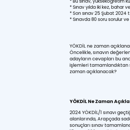
* Bu sınav, yükseköğretim kur
* Sınav yılda iki kez, bahar 
* Son sınav 25 Şubat 2024 ta
* Sınavda 80 soru sorulur ve 1
YÖKDİL ne zaman açıklana
Öncelikle, sınavın değerlen
adayların cevapları bu ana
işlemleri tamamlandıktan s
zaman açıklanacak?
YÖKDİL Ne Zaman Açıkl
2024 YÖKDİL/1 sınavı geçti
alanlarında, Arapçada sade
sonuçları sınav tamamlandı