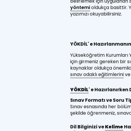
belirlemek için uygulanan 
yöntemi
oldukça basittir.
yazımızı okuyabilirsiniz.
YÖKDİL' e Hazırlanmanın
Yükseköğretim Kurumları Yab
için girmeniz gereken bir sı
kaynaklar oldukça önemlidi
sınav odaklı eğitimlerini
v
YÖKDİL
' e Hazırlanırken
Sınav Formatı ve Soru Tip
Sınav esnasında her bölümde 
şekilde öğrenmeniz, sınava
Dil Bilginizi ve
Kelime
Haz