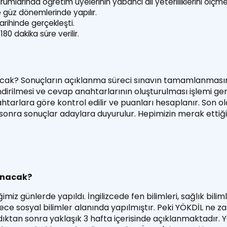
umlarında öğretim üyelerinin yabancı dil yeterliliklerini ölçmek
ve güz dönemlerinde yapılır.
rihinde gerçekleşti.
80 dakika süre verilir.
cak? Sonuçların açıklanma süreci sınavın tamamlanmasın
dirilmesi ve cevap anahtarlarının oluşturulması işlemi gerç
htarlara göre kontrol edilir ve puanları hesaplanır. Son 
onra sonuçlar adaylara duyurulur. Hepimizin merak ettiği
anacak?
ğimiz günlerde yapıldı.
İngilizcede fen bilimleri, sağlık bilim
ce sosyal bilimler alanında yapılmıştır. Peki YÖKDİL ne 
ktan sonra yaklaşık 3 hafta içerisinde açıklanmaktadır.
Y