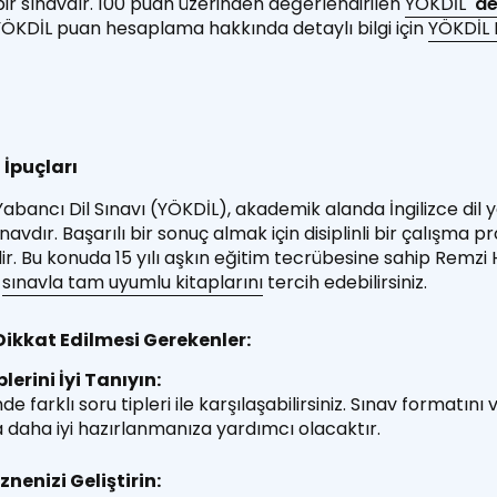
bir sınavdır. 100 puan üzerinden değerlendirilen
YÖKDİL
' d
 YÖKDİL puan hesaplama hakkında detaylı bilgi için
YÖKDİL
 İpuçları
ancı Dil Sınavı (YÖKDİL), akademik alanda İngilizce dil ye
navdır. Başarılı bir sonuç almak için disiplinli bir çalışma
r. Bu konuda 15 yılı aşkın eğitim tecrübesine sahip Remzi
e
sınavla tam uyumlu kitaplarını
tercih edebilirsiniz.
 Dikkat Edilmesi Gerekenler:
lerini İyi Tanıyın:
farklı soru tipleri ile karşılaşabilirsiniz. Sınav formatını ve
 daha iyi hazırlanmanıza yardımcı olacaktır.
nenizi Geliştirin: