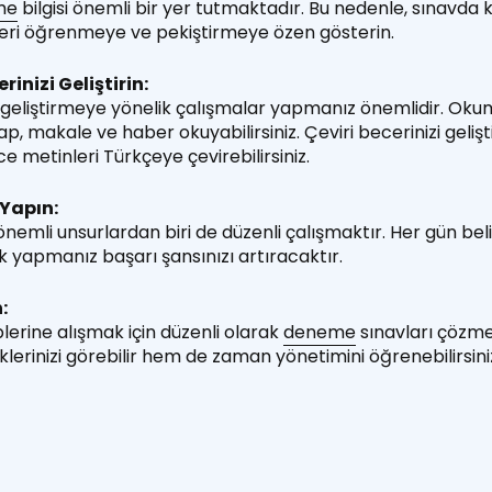
me
bilgisi önemli bir yer tutmaktadır. Bu nedenle, sınavda k
meleri öğrenmeye ve pekiştirmeye özen gösterin.
rinizi Geliştirin:
 geliştirmeye yönelik çalışmalar yapmanız önemlidir. Okuma
itap, makale ve haber okuyabilirsiniz. Çeviri becerinizi geliş
zce metinleri Türkçeye çevirebilirsiniz.
 Yapın:
nemli unsurlardan biri de düzenli çalışmaktır. Her gün beli
k yapmanız başarı şansınızı artıracaktır.
:
lerine alışmak için düzenli olarak
deneme
sınavları çözme
lerinizi görebilir hem de zaman yönetimini öğrenebilirsini