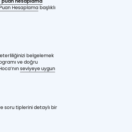
e puan hesaplama
 Puan Hesaplama
başlıklı
terliliğinizi belgelemek
 programı ve doğru
 Hoca’nın
seviyeye uygun
 soru tiplerini detaylı bir