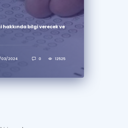
a Özel Fırsatlar
 hakkında bilgi verecek ve
ınavlarla İlgili Haberler
er
 ve Konu Anlatımı
/03/2024
0
12525