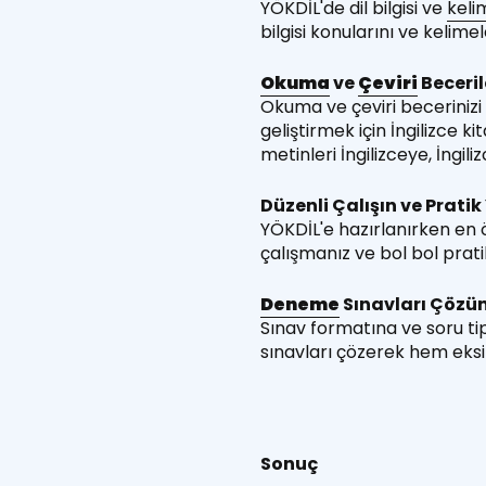
YÖKDİL'de dil bilgisi ve
keli
bilgisi konularını ve keli
Okuma
ve
Çeviri
Becerile
Okuma ve çeviri becerinizi
geliştirmek için İngilizce k
metinleri İngilizceye, İngili
Düzenli Çalışın ve Pratik
YÖKDİL'e hazırlanırken en ö
çalışmanız ve bol bol prati
Deneme
Sınavları Çözün
Sınav formatına ve soru tip
sınavları çözerek hem eksik
Sonuç