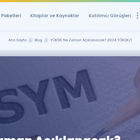
Paketleri
Kitaplar ve Kaynaklar
Katılımcı Görüşleri
Ücretsiz Kayna
Ana Sayfa
Blog
YÖKDİL Ne Zaman Açıklanacak? 2024 YÖKDİL/1
YDS ve YÖKDİL içi
Sözlük
İngilizce Sınavları
Puan Hesapla
YDS ve YÖKDİL P
Remz
Rehberlik Aracı
YDS ve YÖKDİL'e H
ÖSYM Sınav Ta
Tüm ÖSYM Sınavl