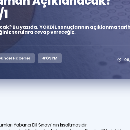
Zaman Açıklanacak?
Kampanyalar
/1
Eğitim ve Kitaplar
ak? Bu yazıda, YÖKDİL sonuçlarının açıklanma tarihi
Blog
iniz sorulara cevap vereceğiz.
YDS - YÖKDİL Tüm S
İngilizce Gram
İngilizce Gramer
Güncel Haberler
#ÖSYM
06
ları Yabancı Dil Sınavı' nın kısaltmasıdır.