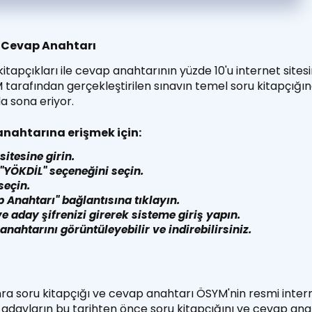
e Cevap Anahtarı
tapçıkları ile cevap anahtarının yüzde 10'u internet sitesi
tarafından gerçekleştirilen sınavın temel soru kitapçığın
a sona eriyor.
anahtarına erişmek için:
sitesine girin.
"YÖKDİL" seçeneğini seçin.
seçin.
p Anahtarı" bağlantısına tıklayın.
ve aday şifrenizi girerek sisteme giriş yapın.
anahtarını görüntüleyebilir ve indirebilirsiniz.
nra soru kitapçığı ve cevap anahtarı ÖSYM'nin resmi inter
, adayların bu tarihten önce soru kitapçığını ve cevap anah