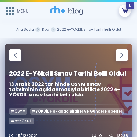
0
MENÜ
MENÜ
Üye Girişi
Ana Sayfa
Blog
2022 e-YÖKDİL Sınav Tarihi Belli Oldu!
Online Dersler
Sepetin Şu An Boş.
Çalışma Paketleri
Remzi Hoca ile seni sınava hazırlayacak onlarca eğitim seni
bekliyor!
Kitaplar ve Kaynaklar
GİRİŞ YAP
2022 E-Yökdil Sınav Tarihi Belli Oldu!
13 Aralık 2022 tarihinde ÖSYM sınav
Katılımcı Görüşleri
Şifremi Hatırlamıyorum
takviminin açıklanmasıyla birlikte 2022 e-
YÖKDİL sınav tarihi belli oldu.
ÜYE DEĞİLİM
Faydalı Araçlar
#ÖSYM
#YÖKDİL Hakkında Bilgiler ve Güncel Haberler
Ücretsiz Kaynaklar
Blog
İngilizce Gramer
#e-YÖKDİL
Hakkımızda
Kariyer
Sözlük
Soru & Cevap
İletişim
15/12/2021
0
18238