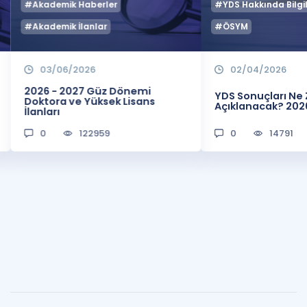
#Akademik Haberler
#YDS Hakkında Bilgil
#Akademik İlanlar
#ÖSYM
03/06/2026
02/04/2026
2026 - 2027 Güz Dönemi
YDS Sonuçları N
Doktora ve Yüksek Lisans
Açıklanacak? 202
İlanları
0
122959
0
14791