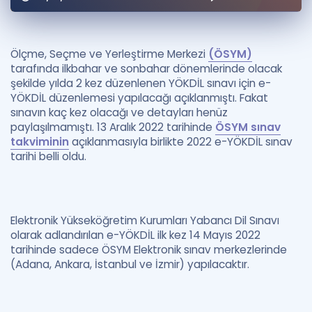
Puan Hesaplama
Rehberlik Aracı
Ölçme, Seçme ve Yerleştirme Merkezi
(ÖSYM)
tarafında ilkbahar ve sonbahar dönemlerinde olacak
ÖSYM Sınav Takvimi
şekilde yılda 2 kez düzenlenen YÖKDİL sınavı için e-
YÖKDİL düzenlemesi yapılacağı açıklanmıştı. Fakat
Kampanyalar
sınavın kaç kez olacağı ve detayları henüz
paylaşılmamıştı. 13 Aralık 2022 tarihinde
ÖSYM sınav
Blog
takviminin
açıklanmasıyla birlikte 2022 e-YÖKDİL sınav
tarihi belli oldu.
İngilizce Gramer
Elektronik Yükseköğretim Kurumları Yabancı Dil Sınavı
olarak adlandırılan e-YÖKDİL ilk kez 14 Mayıs 2022
tarihinde sadece ÖSYM Elektronik sınav merkezlerinde
(Adana, Ankara, İstanbul ve İzmir) yapılacaktır.